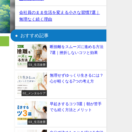
会社員のまま生活を変える小さな習慣7選｜
無理なく続く理由
おすすめ記事
断捨離をスムーズに進める方法
7選｜挫折しないコツと効果
03_生活改善
無理せずゆっくり生きるには？
心が軽くなる7つの考え方
02_メンタルケア
早起きするコツ3選｜朝が苦手
でも続く方法とメリット
03_生活改善