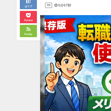
5分57秒
PR
はてブ
Pocket
Feedly