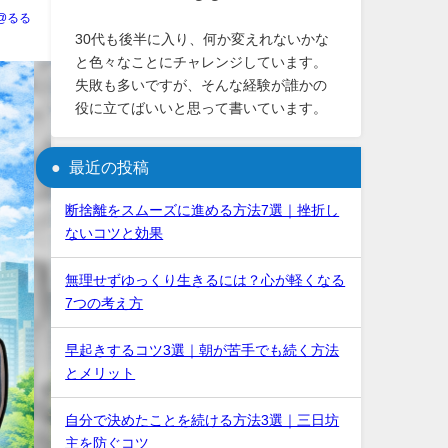
U@るる
30代も後半に入り、何か変えれないかな
と色々なことにチャレンジしています。
失敗も多いですが、そんな経験が誰かの
役に立てばいいと思って書いています。
最近の投稿
断捨離をスムーズに進める方法7選｜挫折し
ないコツと効果
無理せずゆっくり生きるには？心が軽くなる
7つの考え方
早起きするコツ3選｜朝が苦手でも続く方法
とメリット
自分で決めたことを続ける方法3選｜三日坊
主を防ぐコツ