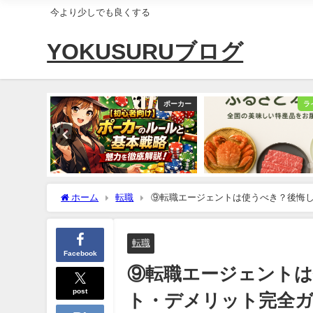
今より少しでも良くする
YOKUSURUブログ
03_生活改善
ポーカー
ラ
ホーム
転職
⑨転職エージェントは使うべき？後悔
転職
Facebook
⑨転職エージェント
post
ト・デメリット完全