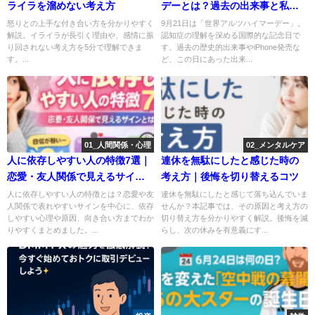
ライラを溜めない考え方
デーとは？過去の出来事と私た
ちが考えるべきこと🧠💡
怒りとの上手な付き合い方を分かりやすく
9月21日は「世界アルツハイマーデー」。
解説。イライラが長引く理由や、感情に振
認知症の理解を深める国際的な記念日で
り回されない考え方を5分で理解できま
す。過去の歴史的出来事やiPhone発売な
す。...
ど、この日にあった出来...
01_人間関係・心理
02_メンタルケア
人に依存しやすい人の特徴7選｜
連休を無駄にしたと感じた時の
恋愛・友人関係で見えるサイン
考え方｜後悔を切り替えるコツ
とは
人に依存しやすい人の特徴とは？恋愛や友
連休を無駄にしたと感じて落ち込んでいま
人関係で表れやすいサインを中心に、依存
せんか？本記事では、その原因と考え方の
しやすい心理や原因、向き合い方までわか
切り替え方を分かりやすく解説。後悔を減
りやすくまとめました。...
らし、次の休みを有意義にす...