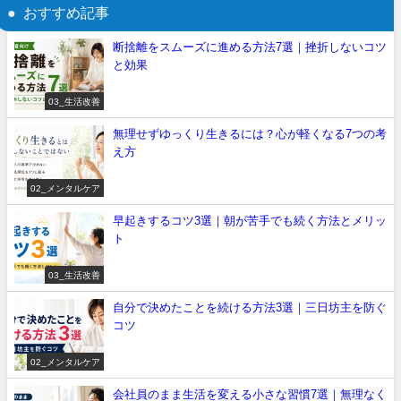
おすすめ記事
断捨離をスムーズに進める方法7選｜挫折しないコツ
と効果
03_生活改善
無理せずゆっくり生きるには？心が軽くなる7つの考
え方
02_メンタルケア
早起きするコツ3選｜朝が苦手でも続く方法とメリッ
ト
03_生活改善
自分で決めたことを続ける方法3選｜三日坊主を防ぐ
コツ
02_メンタルケア
会社員のまま生活を変える小さな習慣7選｜無理なく