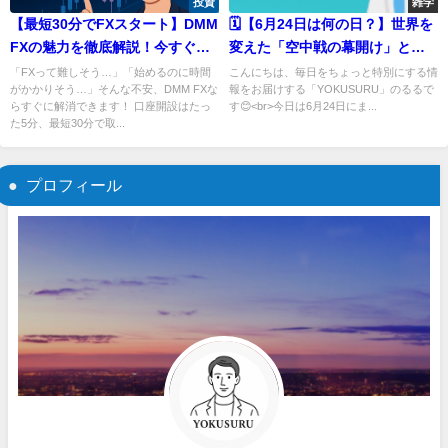
投資
雑学
【最短30分でFXスタート】DMM
🗓️【6月24日は何の日？】世界を
FXの魅力を徹底解説！今すぐ始
変えた「空中戦の幕開け」とあ
めておトクに取引デビューしよ
の大スターの誕生日✨
「FXって難しそう…」「始めるのに時間
こんにちは、毎日をちょっと特別にする情
がかかりそう…」そんな不安、DMM FXな
報をお届けする「YOKUSURU」のるるで
う✨
らすぐに解消できます！ 口座開設はたっ
す😊<br>今日は6月24日にま...
た5分、最短30分で取...
プロフィール