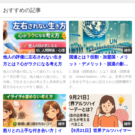
おすすめの記事
01_人間関係・心理
雑学
他人の評価に左右されない生き
国連とは？役割・加盟国・メリ
方とは？心がラクになる考え方
ット・デメリット・脱退の影響
を徹底解説！
他人の評価が気になって疲れていません
1. 国連（国際連合）とは？ 国連（国際連
か？本記事では、他人軸から抜け出し「自
合、United Nations：UN）は、世界の平和
分軸」で生きるための考え方と具体的な実
と安全を守るために設立された国際機関で
践方法をわかりやすく解説。5...
す。...
雑学
雑学
怒りとの上手な付き合い方｜イ
【9月21日】世界アルツハイマー