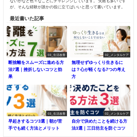
ないかなと色々なことにチャレンジしています。 失敗も多いです
が、そんな経験が誰かの役に立てばいいと思って書いています。
最近書いた記事
03_生活改善
02_メンタルケア
断捨離をスムーズに進める方
無理せずゆっくり生きるに
法7選｜挫折しないコツと効
は？心が軽くなる7つの考え
果
方
03_生活改善
02_メンタルケア
早起きするコツ3選｜朝が苦
自分で決めたことを続ける方
手でも続く方法とメリット
法3選｜三日坊主を防ぐコツ