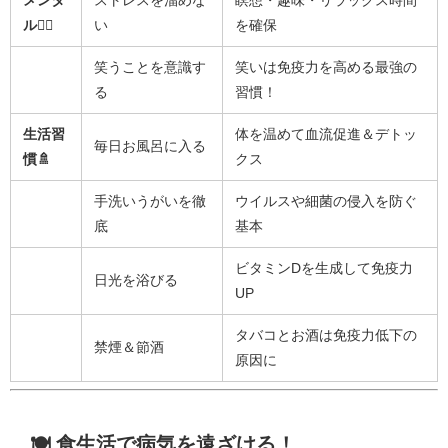
メンタ
ストレスを溜めな
瞑想・趣味・リラックス時間
ル🧘‍♂️
い
を確保
笑うことを意識す
笑いは免疫力を高める最強の
る
習慣！
生活習
体を温めて血流促進＆デトッ
毎日お風呂に入る
慣🚿
クス
手洗いうがいを徹
ウイルスや細菌の侵入を防ぐ
底
基本
ビタミンDを生成して免疫力
日光を浴びる
UP
タバコとお酒は免疫力低下の
禁煙＆節酒
原因に
🍽️ 食生活で病気を遠ざける！