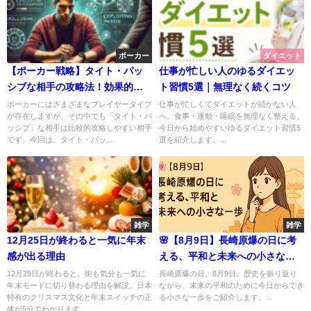
ポーカー
ダイエット
【ポーカー戦略】タイト・パッ
仕事が忙しい人のゆるダイエッ
シブな相手の攻略法！効果的な
ト習慣5選｜無理なく続くコツ
攻め方を解説🎯
ポーカーにはさまざまなプレイヤータイプ
仕事が忙しくてダイエットが続かない人
が存在しますが、その中でも「タイト・パ
へ。食事・運動・睡眠を無理なく整える、
ッシブ」な相手は比較的攻略しやすい相手
今日から始めやすいゆるダイエット習慣5
です。今回は、タイト・パッ...
選を紹介します。...
雑学
雑学
12月25日が終わると一気に年末
🌸【8月9日】長崎原爆の日に考
感が出る理由
える、平和と未来への小さな一
歩
12月25日が終わると、街も気分も一気に
長崎原爆の日、8月9日。歴史を振り返り
年末モードに切り替わる理由を解説。日本
ながら、未来の平和のために今日からでき
特有のクリスマス文化と年末スイッチの正
る小さな一歩をご紹介します。...
体が5分でわかります。...