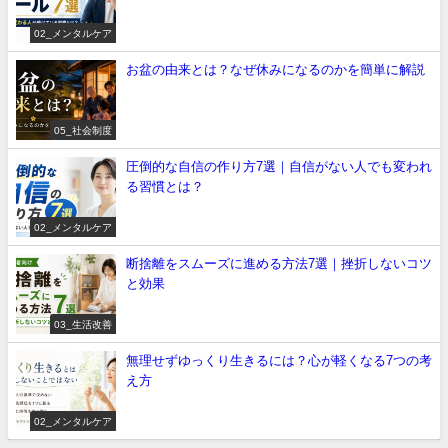
02_メンタルケア
お盆の由来とは？なぜ休みになるのかを簡単に解説
05_社会制度
圧倒的な自信の作り方7選｜自信がない人でも変われ
る習慣とは？
02_メンタルケア
断捨離をスムーズに進める方法7選｜挫折しないコツ
と効果
03_生活改善
無理せずゆっくり生きるには？心が軽くなる7つの考
え方
02_メンタルケア