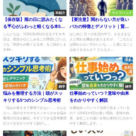
本紹介
ライフハック
【保存版】雨の日に読みたくな
【要注意】関わらない方が良い
る☔心がふわっと軽くなる本5選
バカの特徴とデメリット｜賢く
【梅雨の読書タイム】
距離を置く方法
こんにちは、YOKUSURUのるるです🌷今
はじめに 日々の生活の中で、さまざまな
日は、雨音が心にしみるこの季節にぴった
人と関わる機会がありますが、「この人と
りな「気持ちが軽くなる本」をご紹介しま
は関わらない方がいいな…」と感じること
す&#...
はありませんか？ どんな人...
雑学
雑学
悩みを整理する方法｜頭がスッ
仕事始めっていつ？意味や由来
キリする5つのシンプル思考術
をわかりやすく解説
「悩みが多すぎて整理できない…」そんな
仕事始めっていつ？法律で決まっている
人へ。頭のモヤモヤをスッキリさせる悩み
の？ 1月4日や5日が多い理由、意味や由
整理の方法を解説。今すぐできる思考整理
来、会社ごとの違いを初心者向けにわかり
のコツを分かりやすく紹介し...
やすく解説します。...