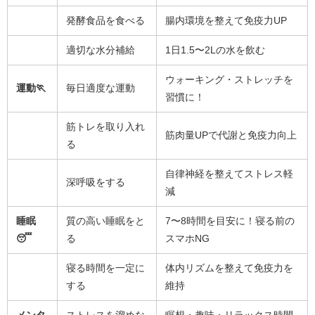
発酵食品を食べる
腸内環境を整えて免疫力UP
適切な水分補給
1日1.5〜2Lの水を飲む
ウォーキング・ストレッチを
運動🏃
毎日適度な運動
習慣に！
筋トレを取り入れ
筋肉量UPで代謝と免疫力向上
る
自律神経を整えてストレス軽
深呼吸をする
減
睡眠
質の高い睡眠をと
7〜8時間を目安に！寝る前の
😴
る
スマホNG
寝る時間を一定に
体内リズムを整えて免疫力を
する
維持