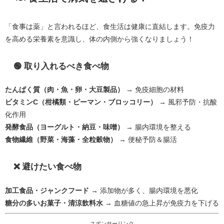
「食事は薬」と言われるほど、食生活は健康に直結します。免疫力
を高める栄養素を意識し、体の内側から強くなりましょう！
🟢 取り入れるべき食べ物
たんぱく質（肉・魚・卵・大豆製品）
→ 免疫細胞の材料
ビタミンC（柑橘類・ピーマン・ブロッコリー）
→ 風邪予防・抗酸
化作用
発酵食品（ヨーグルト・納豆・味噌）
→ 腸内環境を整える
食物繊維（野菜・海藻・全粒穀物）
→ 便秘予防＆腸活
❌ 避けたい食べ物
加工食品・ジャンクフード
→ 添加物が多く、腸内環境を悪化
糖分の多いお菓子・清涼飲料水
→ 血糖値の急上昇が免疫力を下げる
スポンサーリンク