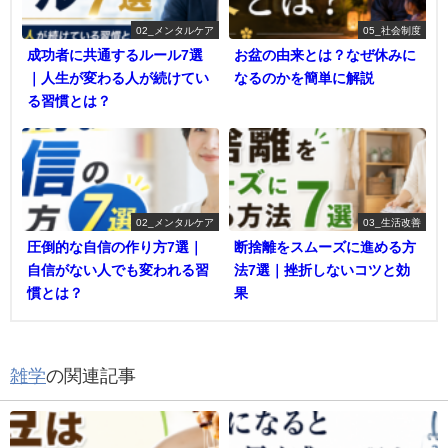
02_メンタルケア
05_社会制度
成功者に共通するルール7選
お盆の由来とは？なぜ休みに
｜人生が変わる人が続けてい
なるのかを簡単に解説
る習慣とは？
02_メンタルケア
03_生活改善
圧倒的な自信の作り方7選｜
断捨離をスムーズに進める方
自信がない人でも変われる習
法7選｜挫折しないコツと効
慣とは？
果
雑学
の関連記事