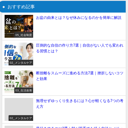
おすすめ記事
お盆の由来とは？なぜ休みになるのかを簡単に解説
05_社会制度
圧倒的な自信の作り方7選｜自信がない人でも変われ
る習慣とは？
02_メンタルケア
断捨離をスムーズに進める方法7選｜挫折しないコツ
と効果
03_生活改善
無理せずゆっくり生きるには？心が軽くなる7つの考
え方
02_メンタルケア