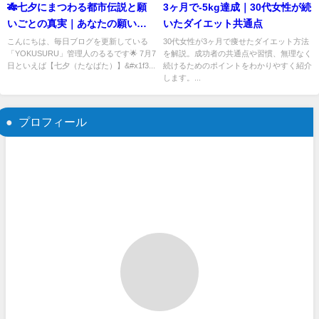
🎋七夕にまつわる都市伝説と願
3ヶ月で-5kg達成｜30代女性が続
いごとの真実｜あなたの願いは
いたダイエット共通点
誰に届いている？
こんにちは、毎日ブログを更新している
30代女性が3ヶ月で痩せたダイエット方法
「YOKUSURU」管理人のるるです🌟 7月7
を解説。成功者の共通点や習慣、無理なく
日といえば【七夕（たなばた）】&#x1f3...
続けるためのポイントをわかりやすく紹介
します。...
プロフィール