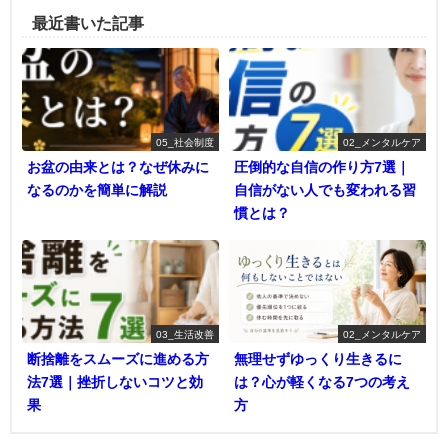
最近書いた記事
05_社会制度
02_メンタルケア
お盆の由来とは？なぜ休みに
圧倒的な自信の作り方7選｜
なるのかを簡単に解説
自信がない人でも変われる習
慣とは？
03_生活改善
02_メンタルケア
断捨離をスムーズに進める方
無理せずゆっくり生きるに
法7選｜挫折しないコツと効
は？心が軽くなる7つの考え
果
方