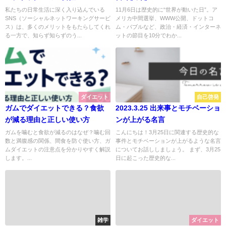
私たちの日常生活に深く入り込んでいる
11月6日は歴史的に“世界が動いた日”。ア
SNS（ソーシャルネットワーキングサービ
メリカ中間選挙、WWW公開、ドットコ
ス）は、多くのメリットをもたらしてくれ
ム・バブルなど、政治・経済・インターネ
る一方で、知らず知らずのう...
ットの節目を10分でわか...
ダイエット
自己啓発
ガムでダイエットできる？食欲
2023.3.25 出来事とモチベーショ
が減る理由と正しい使い方
ンが上がる名言
ガムを噛むと食欲が減るのはなぜ？噛む回
こんにちは！3月25日に関連する歴史的な
数と満腹感の関係、間食を防ぐ使い方、ガ
事件とモチベーションが上がるような名言
ムダイエットの注意点を分かりやすく解説
についてお話ししましょう。 まず、3月25
します。...
日に起こった歴史的な...
雑学
ダイエット