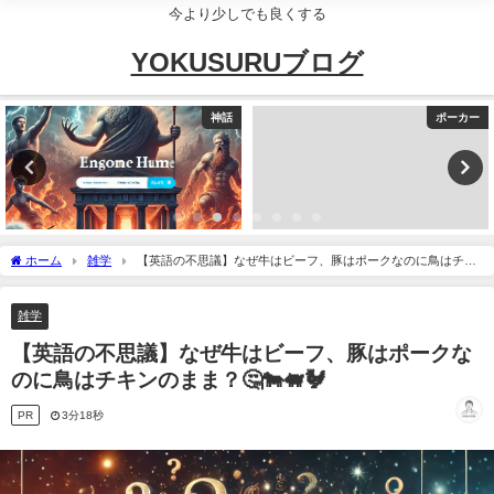
今より少しでも良くする
YOKUSURUブログ
神話
ポーカー
ホーム
雑学
【英語の不思議】なぜ牛はビーフ、豚はポークなのに鳥はチキ
ンのまま？🤔🐄🐖🐓
雑学
【英語の不思議】なぜ牛はビーフ、豚はポークな
のに鳥はチキンのまま？🤔🐄🐖🐓
PR
3分18秒