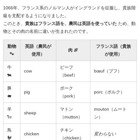
1066年、フランス系のノルマン人がイングランドを征服し、貴族階
級を支配するようになりました。
このとき、
貴族はフランス語を、農民は英語を使っていた
ため、動
物とその肉の名前に違いが生まれたのです。
動物
英語（農民が
フランス語（貴族
肉 🍖
🐾
使用）
が使用）
牛
ビーフ
cow
bœuf（ブフ）
🐄
（beef）
豚
ポーク
pig
porc（ポルク）
🐖
（pork）
羊
マトン
mouton（ムート
sheep
🐑
（mutton）
ン）
鳥
チキン
chicken
変わらない
🐓
（chicken）