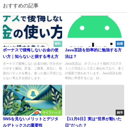
おすすめの記事
節約
副業
ボーナスで後悔しないお金の使
Java言語を効率的に勉強する方
い方｜知らないと損する考え方
法は？
ボーナスで後悔しないお金の使い方を分か
Java言語は、オブジェクト指向プログラ
りやすく解説。貯金、ご褒美、支払い、投
ミング言語として広く使われており、多く
資のバランスを整え、使った後に不安にな
の場面で使われています。Java言語を効
らない考え方を紹介します。...
率的に学習するには、以...
ライフハック
雑学
SNSを見ないメリットとデジタ
【11月6日】実は“世界が動いた
ルデトックスの重要性
日”だった？