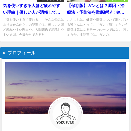
気を使いすぎる人ほど疲れやす
【保存版】ガンとは？原因・治
い理由｜優しい人が消耗してし
療法・予防法を徹底解説！健康
まう原因と対策
寿命を守るために知っておきた
「気を使いすぎて疲れる…」そんな悩みは
こんにちは。健康や病気について調べてい
ありませんか？この記事では、優しい人ほ
る皆さんにとって、「ガン（癌）」という
いこと
ど疲れやすい理由や、人間関係で消耗しや
病気は気になるテーマの一つではないでし
すい原因、今日からできる対...
ょうか。本記事では、ガンの...
プロフィール