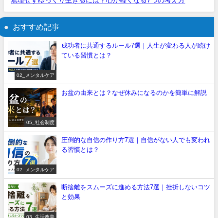
無理せずゆっくり生きるには？心が軽くなる7つの考え方
おすすめ記事
成功者に共通するルール7選｜人生が変わる人が続け
ている習慣とは？
02_メンタルケア
お盆の由来とは？なぜ休みになるのかを簡単に解説
05_社会制度
圧倒的な自信の作り方7選｜自信がない人でも変われ
る習慣とは？
02_メンタルケア
断捨離をスムーズに進める方法7選｜挫折しないコツ
と効果
03_生活改善