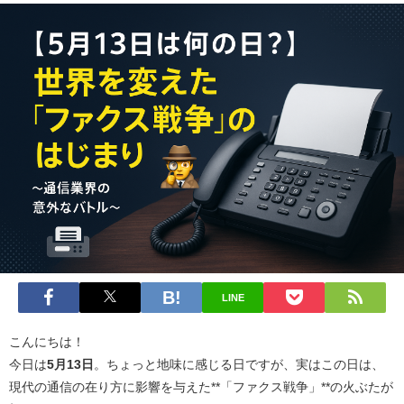
LINE
こんにちは！
今日は
5月13日
。ちょっと地味に感じる日ですが、実はこの日は、
現代の通信の在り方に影響を与えた**「ファクス戦争」**の火ぶたが