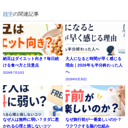
雑学
の関連記事
納豆はダイエット向き？毎日続
大人になると時間が早く感じる
ける食べ方と注意点
理由｜2026年も半分終わった人
へ
2026年7月10日
2026年6月30日
なぜ人は無料に弱い？タダに惹
なぜ旅行前が一番楽しいのか？
かれる心理と損しないコツ
ワクワクする脳の仕組み