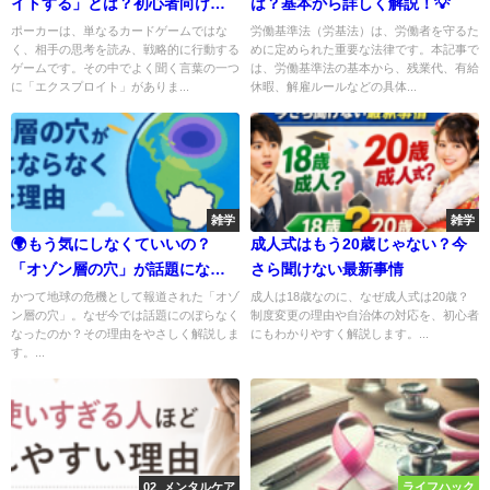
イトする」とは？初心者向けに
は？基本から詳しく解説！💡
わかりやすく解説
ポーカーは、単なるカードゲームではな
労働基準法（労基法）は、労働者を守るた
く、相手の思考を読み、戦略的に行動する
めに定められた重要な法律です。本記事で
ゲームです。その中でよく聞く言葉の一つ
は、労働基準法の基本から、残業代、有給
に「エクスプロイト」がありま...
休暇、解雇ルールなどの具体...
雑学
雑学
🌍もう気にしなくていいの？
成人式はもう20歳じゃない？今
「オゾン層の穴」が話題になら
さら聞けない最新事情
なくなったワケ
かつて地球の危機として報道された「オゾ
成人は18歳なのに、なぜ成人式は20歳？
ン層の穴」。なぜ今では話題にのぼらなく
制度変更の理由や自治体の対応を、初心者
なったのか？その理由をやさしく解説しま
にもわかりやすく解説します。...
す。...
02_メンタルケア
ライフハック