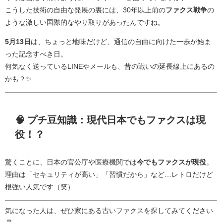
こうした技術の自由な発展の裏には、30年以上前の
ファクス戦争
の
ような激しい国際的なやり取りがあったんですね。
5月13日
は、ちょっと地味だけど、通信の自由に向けた一歩が始ま
った記念すべき日。
何気なく送っているLINEやメールも、昔の戦いの延長線上にあるの
かも？✨
🧠 プチ豆知識：現代日本でもファクスは現
役！？
驚くことに、日本の官公庁や医療機関では
今でもファクスが現役
。
理由は「セキュリティが高い」「習慣だから」など…レトロだけど
根強い人気です（笑）
気になった人は、ぜひ家にある古いファクスを探してみてください