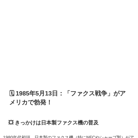
🗓️ 1985年5月13日：「ファクス戦争」がア
メリカで勃発！
💥 きっかけは日本製ファクス機の普及
1980年代初頭、日本製のファクス機（特にNECやシャープ製）がア