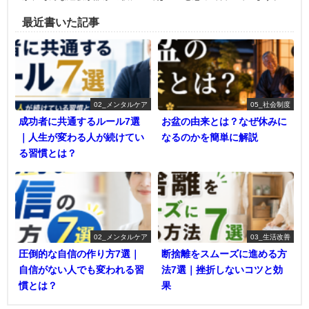
最近書いた記事
02_メンタルケア
05_社会制度
成功者に共通するルール7選
お盆の由来とは？なぜ休みに
｜人生が変わる人が続けてい
なるのかを簡単に解説
る習慣とは？
02_メンタルケア
03_生活改善
圧倒的な自信の作り方7選｜
断捨離をスムーズに進める方
自信がない人でも変われる習
法7選｜挫折しないコツと効
慣とは？
果