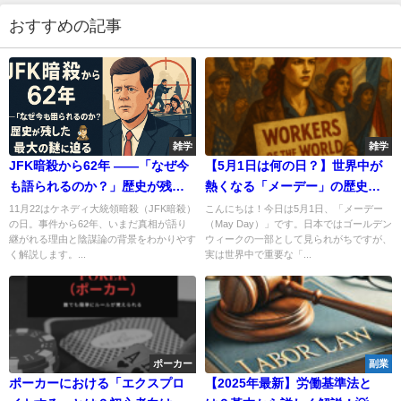
おすすめの記事
雑学
雑学
JFK暗殺から62年 ——「なぜ今
【5月1日は何の日？】世界中が
も語られるのか？」歴史が残し
熱くなる「メーデー」の歴史と
た最大の謎に迫る
ちょっと変わったデモ事情🌍
11月22はケネディ大統領暗殺（JFK暗殺）
こんにちは！今日は5月1日、「メーデー
の日。事件から62年、いまだ真相が語り
（May Day）」です。日本ではゴールデン
継がれる理由と陰謀論の背景をわかりやす
ウィークの一部として見られがちですが、
く解説します。...
実は世界中で重要な「...
ポーカー
副業
ポーカーにおける「エクスプロ
【2025年最新】労働基準法と