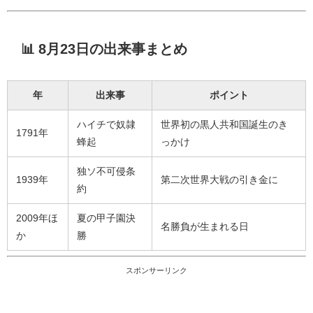
📊 8月23日の出来事まとめ
年
出来事
ポイント
ハイチで奴隷
世界初の黒人共和国誕生のき
1791年
蜂起
っかけ
独ソ不可侵条
1939年
第二次世界大戦の引き金に
約
2009年ほ
夏の甲子園決
名勝負が生まれる日
か
勝
スポンサーリンク