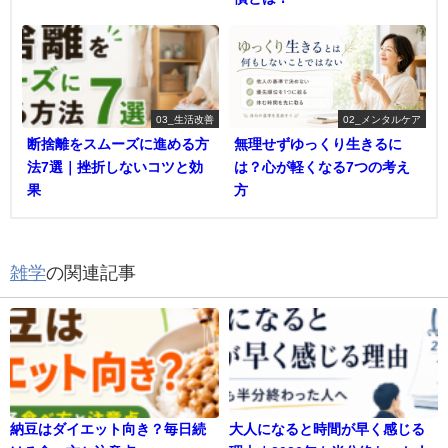
03_生活改善
02_メンタルケア
断捨離をスムーズに進める方
無理せずゆっくり生きるに
法7選｜挫折しないコツと効
は？心が軽くなる7つの考え
果
方
雑学
の関連記事
納豆はダイエット向き？毎日続
大人になると時間が早く感じる