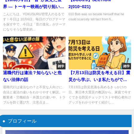
界 — トーキー映画が切り拓いた
2(010~021)
未来 🎬
こんにちは、YOKUSURU管理人のるるで
010 Bob was so beside himself that he
す！今日は 10月6日。毎日のブログテーマ
could scarcely tell fact from fi...
を探す中で、今日は「音の進化」がテーマ
になりそうな歴史的...
雑学
雑学
退職代行は違法？知らないと危
【7月13日は防災を考える日】震
ない法律の話
災から学ぶ、いま私たちができ
ること🧭
退職代行は違法なの？と不安な人向けに、
7月13日は防災意識を高めるきっかけの
合法と違法の違いをわかりやすく解説。一
日。東日本大震災の教訓から、家庭で今す
般業者・労働組合・弁護士の違いや、トラ
ぐできる防災チェックリストや初心者向け
ブルを防ぐ選び方、注意点ま...
グッズをわかりやすく紹介し...
プロフィール