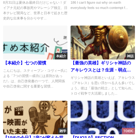
まで
8月31日は夏休み最終日だけじゃない！ダ
186 I can’t figure out why on earth
イアナ元妃の事故死やマレーシア独立、日
everybody feels so much contempt f...
本テレビ開局など、世界と日本で起きた歴
史的な出来事を分かりやす...
本紹介
神話
【本紹介】七つの習慣
【最強の英雄】ギリシャ神話の
アキレウスとは？生涯・弱点・
こんにちは。スティーブン・コヴィー氏に
よる「7つの習慣―成功には原則があっ
トロイ戦争での活躍
ギリシャ神話の英雄といえば、アキレウス
た!」は、自己啓発書の一つで、人間関係
（アキレス）を思い浮かべる人も多いでし
や自己啓発に関する重要な習慣...
ょう。彼は「最強の戦士」として知られ、
トロイ戦争で大活躍しました...
雑学
TOEIC
【10/6の今日】“音”が変えた世
【DUO3.0】SECTION