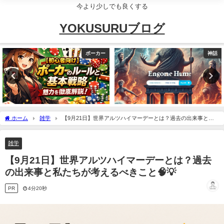
今より少しでも良くする
YOKUSURUブログ
ポーカー
神話
ホーム
雑学
【9月21日】世界アルツハイマーデーとは？過去の出来事と私
たちが考えるべきこと🧠💡
雑学
【9月21日】世界アルツハイマーデーとは？過去
の出来事と私たちが考えるべきこと🧠💡
PR
4分20秒