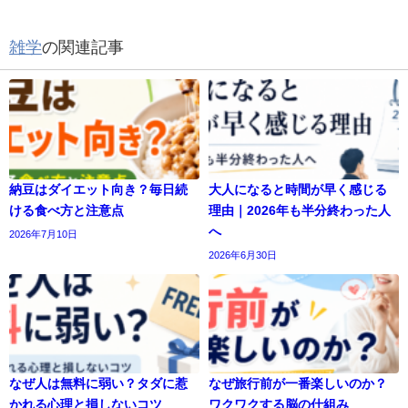
雑学
の関連記事
納豆はダイエット向き？毎日続
大人になると時間が早く感じる
ける食べ方と注意点
理由｜2026年も半分終わった人
へ
2026年7月10日
2026年6月30日
なぜ人は無料に弱い？タダに惹
なぜ旅行前が一番楽しいのか？
かれる心理と損しないコツ
ワクワクする脳の仕組み