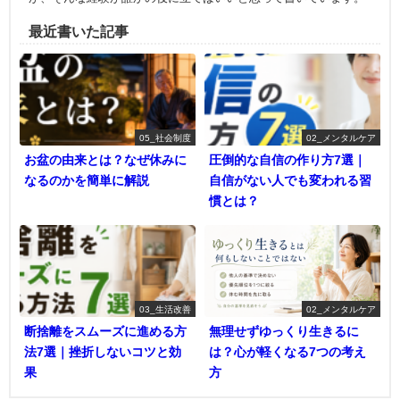
最近書いた記事
05_社会制度
02_メンタルケア
お盆の由来とは？なぜ休みに
圧倒的な自信の作り方7選｜
なるのかを簡単に解説
自信がない人でも変われる習
慣とは？
03_生活改善
02_メンタルケア
断捨離をスムーズに進める方
無理せずゆっくり生きるに
法7選｜挫折しないコツと効
は？心が軽くなる7つの考え
果
方