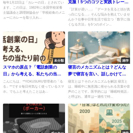
克服！5つのコツと実践トレーニ
毎年1月22日は「カレーの日」とされてい
ます。この日は、1982年に全国学校栄養
ング📊✨
「計算が遅い…」「データを見ると頭が真
士協議会と調理師協会が「学校給食のメニ
っ白になる…」そんな悩みを抱えていませ
ューにカレーを取り入れ...
んか？仕事や日常生活で役立つ「数字に強
くなる方法」を5つのポイン...
未分類
雑学
スマホの原点？「電話創業の
寝言のメカニズムとは？どんな
日」から考える、私たちの当た
夢で寝言を言い、話しかけても
り前の進化
良いのか徹底解説！
こんにちは、**YOKUSURU管理者の「る
寝言とは？そのメカニズムを解説 寝言と
る」**です☺️毎日何気なく使っているスマ
は、睡眠中に無意識に発せられる言葉や音
ホ。でもふと考えたことはあ...
声のことです。医学的には「睡眠時発話」
と呼ばれ、通常は一過性で特...