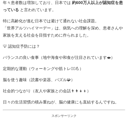
年々患者数は増加しており、日本では
約600万人以上が認知症を患
っている
と言われています。
特に高齢化が進む日本では避けて通れない社会課題。
「世界アルツハイマーデー」は、病気への理解を深め、患者さんや
家族を支える社会を目指すために作られました。
💡 認知症予防には？
バランスの良い食事（地中海食や和食が注目されています🍣）
定期的な運動（ウォーキングや筋トレ🚶‍♂️💪）
脳を使う趣味（読書や楽器、パズル🧩）
社会的つながり（友人や家族との会話👨‍👩‍👧‍👦）
日々の生活習慣の積み重ねが、脳の健康にも直結するんですね。
スポンサーリンク