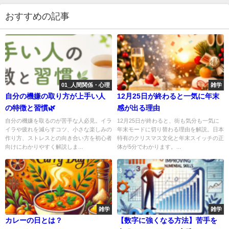
おすすめの記事
01_人間関係・心理
雑学
自分の機嫌の取り方が上手い人
12月25日が終わると一気に年末
の特徴と習慣🌿
感が出る理由
自分の機嫌を取るのが苦手な人必見。イラ
12月25日が終わると、街も気分も一気に
イラや疲れを減らすコツ、小さな楽しみの
年末モードに切り替わる理由を解説。日本
作り方、ストレスとの向き合い方を初心者
特有のクリスマス文化と年末スイッチの正
向けにわかりやすく解説しま...
体が5分でわかります。...
雑学
雑学
カレーの日とは？
【数字に強くなる方法】苦手を