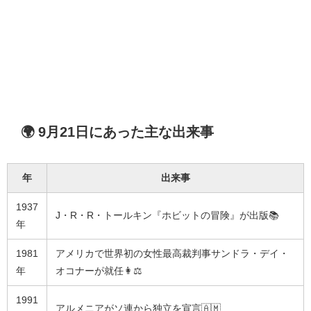
🌍 9月21日にあった主な出来事
年
出来事
1937
J・R・R・トールキン『ホビットの冒険』が出版📚
年
1981
アメリカで世界初の女性最高裁判事サンドラ・デイ・
年
オコナーが就任👩⚖️
1991
アルメニアがソ連から独立を宣言🇦🇲