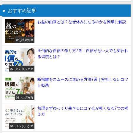
おすすめ記事
お盆の由来とは？なぜ休みになるのかを簡単に解説
05_社会制度
圧倒的な自信の作り方7選｜自信がない人でも変われ
る習慣とは？
02_メンタルケア
断捨離をスムーズに進める方法7選｜挫折しないコツ
と効果
03_生活改善
無理せずゆっくり生きるには？心が軽くなる7つの考
え方
02_メンタルケア