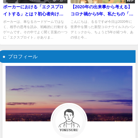
ポーカー
雑学
ポーカーにおける「エクスプロ
【2020年の出来事から考える】
イトする」とは？初心者向けに
コロナ禍から5年、私たちの「日
わかりやすく解説
常」はどれだけ変わった？🕊️
ポーカーは、単なるカードゲームではな
こんにちは、るるです🌿今日は2020年に
く、相手の思考を読み、戦略的に行動する
世界中を襲った新型コロナウイルスのパン
ゲームです。その中でよく聞く言葉の一つ
デミックから、ちょうど5年が経つ今、あ
に「エクスプロイト」がありま...
の頃と今...
プロフィール