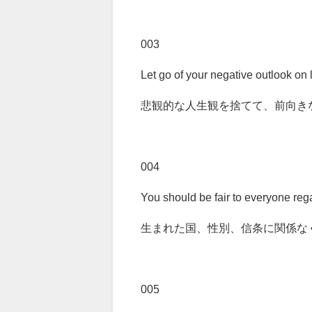
003
Let go of your negative outlook on l
悲観的な人生観を捨てて、前向き
004
You should be fair to everyone rega
生まれた国、性別、信条に関係な
005