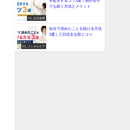
早起きするコツ3選｜朝が苦手
でも続く方法とメリット
03_生活改善
自分で決めたことを続ける方法
3選｜三日坊主を防ぐコツ
02_メンタルケア