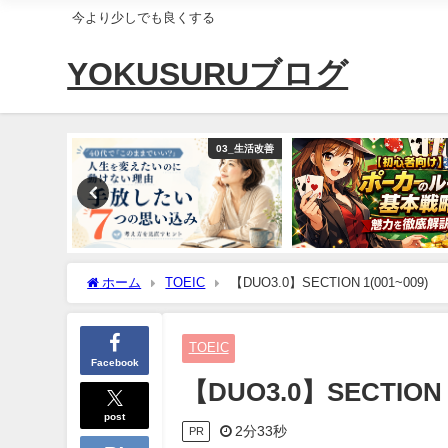
今より少しでも良くする
YOKUSURUブログ
ライフハック
03_生活改善
ホーム
TOEIC
【DUO3.0】SECTION 1(001~009)
TOEIC
Facebook
【DUO3.0】SECTION 1
post
2分33秒
PR