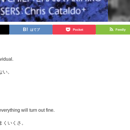
はてブ
Pocket
Feedly
vidual.
ない。
verything will turn out fine.
まくいくさ。