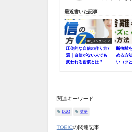
最近書いた記事
02_メンタルケア
圧倒的な自信の作り方7
断捨離
選｜自信がない人でも
める方
変われる習慣とは？
いコツ
関連キーワード
DUO
英語
TOEIC
の関連記事