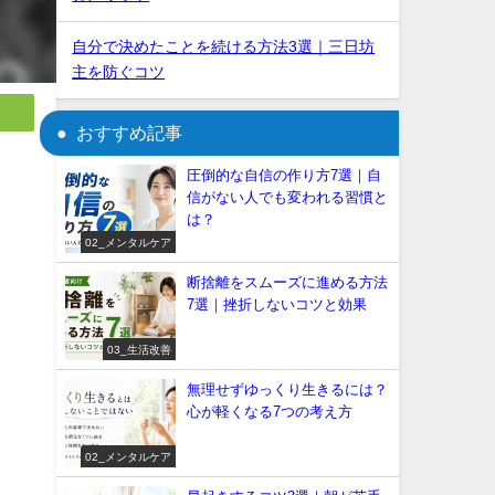
自分で決めたことを続ける方法3選｜三日坊
主を防ぐコツ
おすすめ記事
圧倒的な自信の作り方7選｜自
信がない人でも変われる習慣と
は？
02_メンタルケア
断捨離をスムーズに進める方法
7選｜挫折しないコツと効果
03_生活改善
無理せずゆっくり生きるには？
心が軽くなる7つの考え方
02_メンタルケア