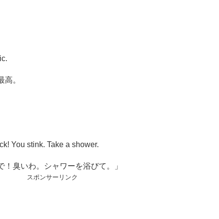
ic.
最高。
ck! You stink. Take a shower.
で！臭いわ。シャワーを浴びて。」
スポンサーリンク