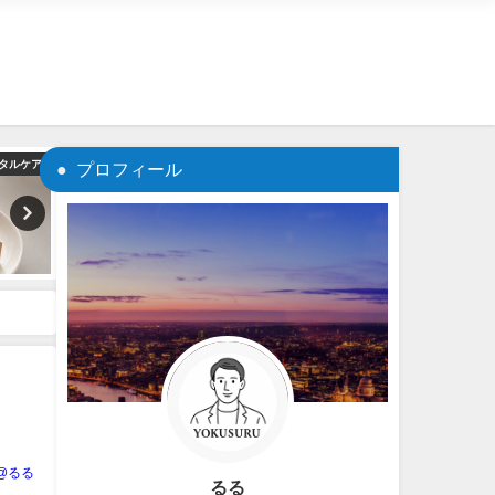
ンタルケア
商品紹介
プロフィール
U@るる
るる