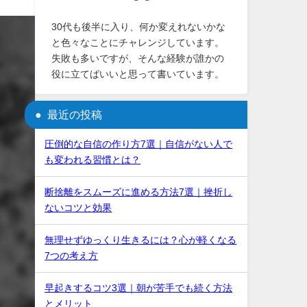
30代も後半に入り、何か変えれないかな
と色々なことにチャレンジしています。
失敗も多いですが、そんな経験が誰かの
役に立てばいいと思って書いています。
最近の投稿
圧倒的な自信の作り方7選｜自信がない人で
も変われる習慣とは？
断捨離をスムーズに進める方法7選｜挫折し
ないコツと効果
無理せずゆっくり生きるには？心が軽くなる
7つの考え方
早起きするコツ3選｜朝が苦手でも続く方法
とメリット