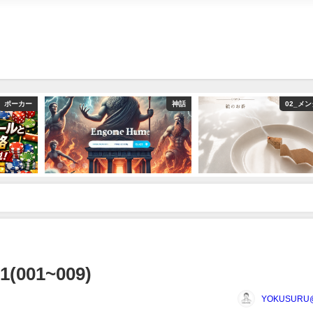
ポーカー
神話
02_メ
(001~009)
YOKUSUR