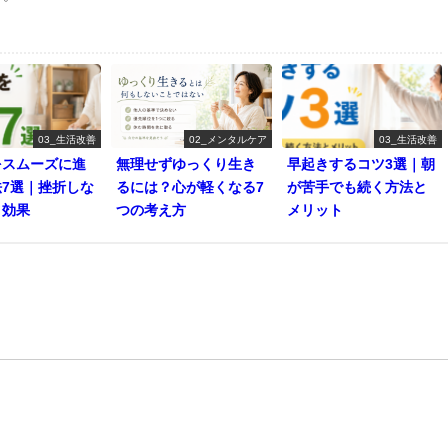
03_生活改善
02_メンタルケア
03_生活改善
をスムーズに進
無理せずゆっくり生き
早起きするコツ3選｜朝
法7選｜挫折しな
るには？心が軽くなる7
が苦手でも続く方法と
と効果
つの考え方
メリット