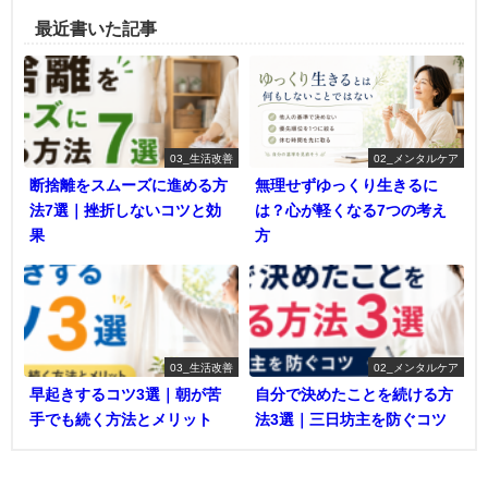
最近書いた記事
03_生活改善
02_メンタルケア
断捨離をスムーズに進める方
無理せずゆっくり生きるに
法7選｜挫折しないコツと効
は？心が軽くなる7つの考え
果
方
03_生活改善
02_メンタルケア
早起きするコツ3選｜朝が苦
自分で決めたことを続ける方
手でも続く方法とメリット
法3選｜三日坊主を防ぐコツ