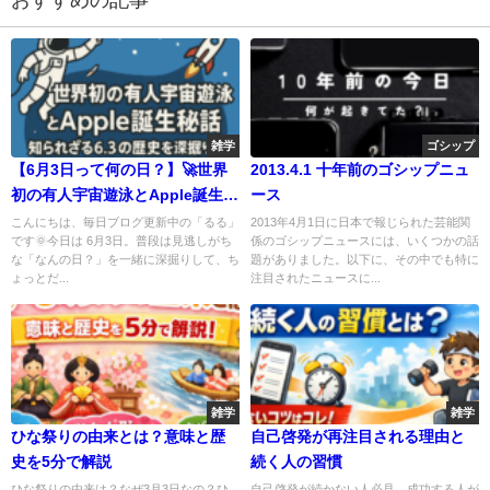
雑学
ゴシップ
【6月3日って何の日？】🚀世界
2013.4.1 十年前のゴシップニュ
初の有人宇宙遊泳とApple誕生秘
ース
話📱知られざる6.3の歴史を深掘
こんにちは、毎日ブログ更新中の「るる」
2013年4月1日に日本で報じられた芸能関
です🌞今日は 6月3日。普段は見逃しがち
係のゴシップニュースには、いくつかの話
り！
な「なんの日？」を一緒に深掘りして、ち
題がありました。以下に、その中でも特に
ょっとだ...
注目されたニュースに...
雑学
雑学
ひな祭りの由来とは？意味と歴
自己啓発が再注目される理由と
史を5分で解説
続く人の習慣
ひな祭りの由来は？なぜ3月3日なの？ひ
自己啓発が続かない人必見。成功する人が