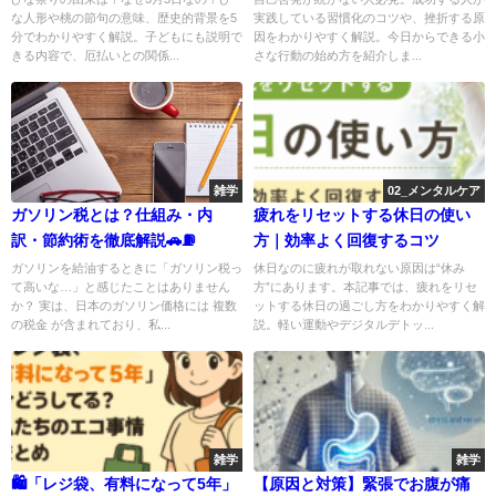
な人形や桃の節句の意味、歴史的背景を5
実践している習慣化のコツや、挫折する原
分でわかりやすく解説。子どもにも説明で
因をわかりやすく解説。今日からできる小
きる内容で、厄払いとの関係...
さな行動の始め方を紹介しま...
雑学
02_メンタルケア
ガソリン税とは？仕組み・内
疲れをリセットする休日の使い
訳・節約術を徹底解説🚗⛽
方｜効率よく回復するコツ
ガソリンを給油するときに「ガソリン税っ
休日なのに疲れが取れない原因は“休み
て高いな…」と感じたことはありません
方”にあります。本記事では、疲れをリセ
か？ 実は、日本のガソリン価格には 複数
ットする休日の過ごし方をわかりやすく解
の税金 が含まれており、私...
説。軽い運動やデジタルデトッ...
雑学
雑学
🛍️「レジ袋、有料になって5年」
【原因と対策】緊張でお腹が痛