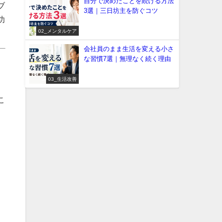
自分で決めたことを続ける方法
ブ
3選｜三日坊主を防ぐコツ
功
02_メンタルケア
会社員のまま生活を変える小さ
な習慣7選｜無理なく続く理由
03_生活改善
こ