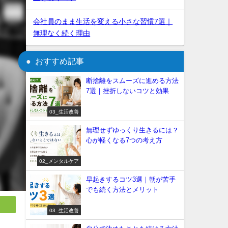
会社員のまま生活を変える小さな習慣7選｜
無理なく続く理由
おすすめ記事
断捨離をスムーズに進める方法
7選｜挫折しないコツと効果
03_生活改善
無理せずゆっくり生きるには？
心が軽くなる7つの考え方
02_メンタルケア
早起きするコツ3選｜朝が苦手
でも続く方法とメリット
03_生活改善