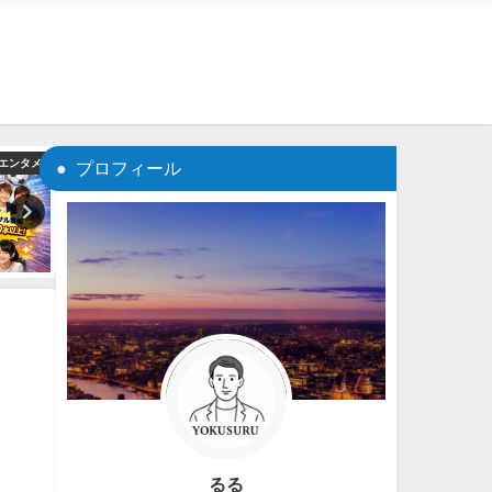
エンタメ
03_生活改善
02_メン
プロフィール
るる