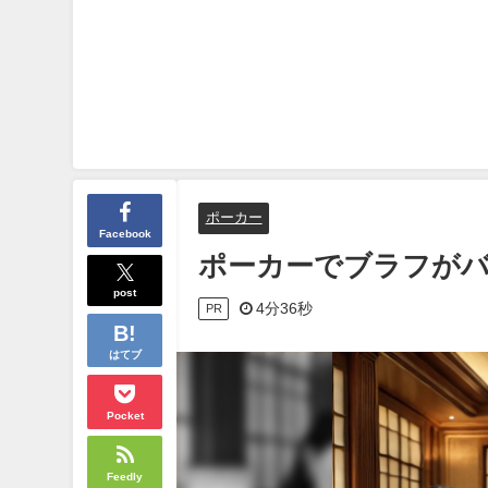
ポーカー
Facebook
ポーカーでブラフが
post
4分36秒
PR
はてブ
Pocket
Feedly