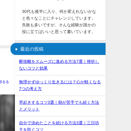
30代も後半に入り、何か変えれないかな
と色々なことにチャレンジしています。
失敗も多いですが、そんな経験が誰かの
役に立てばいいと思って書いています。
最近の投稿
断捨離をスムーズに進める方法7選｜挫折し
ないコツと効果
無理せずゆっくり生きるには？心が軽くなる
U@るる
7つの考え方
早起きするコツ3選｜朝が苦手でも続く方法
とメリット
自分で決めたことを続ける方法3選｜三日坊
主を防ぐコツ