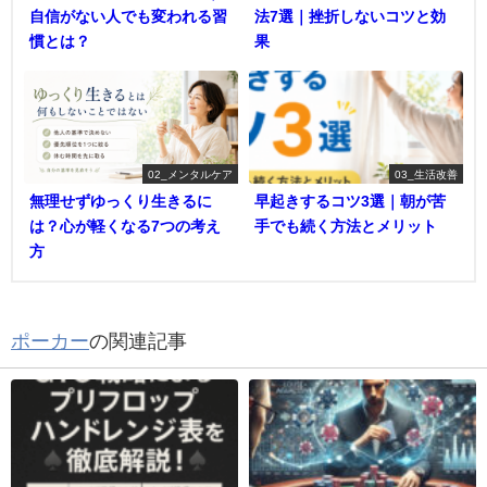
自信がない人でも変われる習
法7選｜挫折しないコツと効
慣とは？
果
02_メンタルケア
03_生活改善
無理せずゆっくり生きるに
早起きするコツ3選｜朝が苦
は？心が軽くなる7つの考え
手でも続く方法とメリット
方
ポーカー
の関連記事