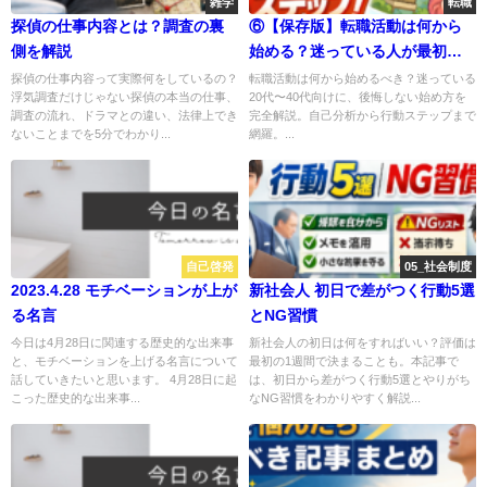
雑学
転職
探偵の仕事内容とは？調査の裏
⑥【保存版】転職活動は何から
側を解説
始める？迷っている人が最初に
やるべき5ステップ
探偵の仕事内容って実際何をしているの？
転職活動は何から始めるべき？迷っている
浮気調査だけじゃない探偵の本当の仕事、
20代〜40代向けに、後悔しない始め方を
調査の流れ、ドラマとの違い、法律上でき
完全解説。自己分析から行動ステップまで
ないことまでを5分でわかり...
網羅。...
自己啓発
05_社会制度
2023.4.28 モチベーションが上が
新社会人 初日で差がつく行動5選
る名言
とNG習慣
今日は4月28日に関連する歴史的な出来事
新社会人の初日は何をすればいい？評価は
と、モチベーションを上げる名言について
最初の1週間で決まることも。本記事で
話していきたいと思います。 4月28日に起
は、初日から差がつく行動5選とやりがち
こった歴史的な出来事...
なNG習慣をわかりやすく解説...