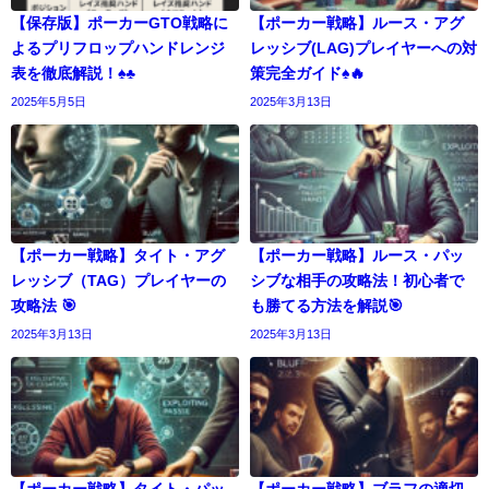
【保存版】ポーカーGTO戦略に
【ポーカー戦略】ルース・アグ
よるプリフロップハンドレンジ
レッシブ(LAG)プレイヤーへの対
表を徹底解説！♠️♣️
策完全ガイド♠️🔥
2025年5月5日
2025年3月13日
【ポーカー戦略】タイト・アグ
【ポーカー戦略】ルース・パッ
レッシブ（TAG）プレイヤーの
シブな相手の攻略法！初心者で
攻略法 🎯
も勝てる方法を解説🎯
2025年3月13日
2025年3月13日
【ポーカー戦略】タイト・パッ
【ポーカー戦略】ブラフの適切