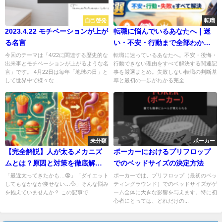
自己啓発
転職
2023.4.22 モチベーションが上が
転職に悩んでいるあなたへ｜迷
る名言
い・不安・行動まで全部わかる
完全ガイド
今回のテーマは「4/22に関連する歴史的な
転職に迷っているあなたへ。不安・後悔・
出来事とモチベーションが上がるような名
行動できない理由をすべて解決する関連記
言」です。 4月22日は毎年「地球の日」と
事を厳選まとめ。失敗しない転職の判断基
して世界中で様々な...
準と最初の一歩がわかる完全...
未分類
ポーカー
【完全解説】人が太るメカニズ
ポーカーにおけるプリフロップ
ムとは？原因と対策を徹底解
でのベッドサイズの決定方法
説！🧐✨
「最近太ってきたかも…😨」「ダイエット
ポーカーでは、プリフロップ（最初のベッ
してもなかなか痩せない…💦」そんな悩み
ティングラウンド）でのベッドサイズがゲ
を抱えていませんか？ この記事で...
ーム全体に大きな影響を与えます。特に初
心者にとっては、どれだけの...