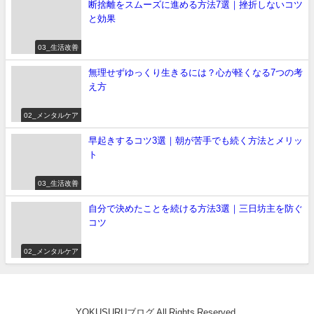
断捨離をスムーズに進める方法7選｜挫折しないコツ
と効果
03_生活改善
無理せずゆっくり生きるには？心が軽くなる7つの考
え方
02_メンタルケア
早起きするコツ3選｜朝が苦手でも続く方法とメリッ
ト
03_生活改善
自分で決めたことを続ける方法3選｜三日坊主を防ぐ
コツ
02_メンタルケア
YOKUSURUブログ All Rights Reserved.