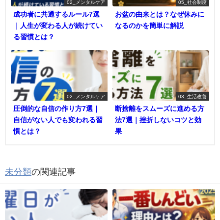
02_メンタルケア
05_社会制度
成功者に共通するルール7選
お盆の由来とは？なぜ休みに
｜人生が変わる人が続けてい
なるのかを簡単に解説
る習慣とは？
02_メンタルケア
03_生活改善
圧倒的な自信の作り方7選｜
断捨離をスムーズに進める方
自信がない人でも変われる習
法7選｜挫折しないコツと効
慣とは？
果
未分類
の関連記事