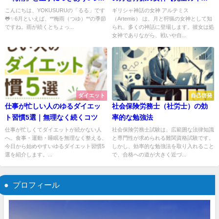
アイデア💡
ド】
こんにちは、YOKUSURUの「るる」です
ギリシャ神話の女神 アルテミス
🐸✨6月といえば、**梅雨（つゆ）**の季節
（Artemis） は、月と狩猟の女神として知
ですね。雨が続くとちょっ...
られ、多くの神話に登場します。彼女は処
女神でありながら、戦いや自...
ダイエット
自己啓発
仕事が忙しい人のゆるダイエッ
社会保険労務士（社労士）の効
ト習慣5選｜無理なく続くコツ
率的な勉強法
仕事が忙しくてダイエットが続かない人
社会保険労務士試験は、広範囲な法律知識
へ。食事・運動・睡眠を無理なく整える、
と専門性が求められる難関資格試験です。
今日から始めやすいゆるダイエット習慣5
しかし、効率的な勉強法を取り入れること
選を紹介します。...
で、合格への道が大きく近づ...
プロフィール