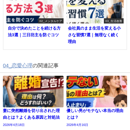
02_メンタルケア
03_生活改善
自分で決めたことを続ける方
会社員のまま生活を変える小
法3選｜三日坊主を防ぐコツ
さな習慣7選｜無理なく続く
理由
04_恋愛心理
の関連記事
妻に突然離婚を切り出された理
優しい男がモテない本当の理由
由とは？よくある原因と対処法
とは？
2026年4月18日
2026年4月16日