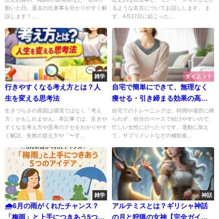
動いた日。過去の出来事を分かりやすく解
るような名言についてお話しします。 ま
説します！...
ず、4月17日に起こった...
雑学
ダイエット
行きやすくなる考え方とは？人
自宅で簡単にできて、無理なく
生を変える思考法
痩せる・引き締まる効果の高い
ダイエット運動
生きづらさの原因は環境ではなく「考え
自宅でのトレーニングは、時間や場所に縛
方」かもしれません。本記事では、生きや
られず、自分のペースで続けやすいので、
すくなる考え方や思考のクセをわかりやす
忙しい女性にぴったりです。運動に加え
く解説。失敗の捉え方や「〜す...
て、サプリメントなどの補助食...
雑学
神話
🌧️6月の雨がくれたチャンス？
アルテミスとは？ギリシャ神話
「梅雨」と上手につきあう5つの
の月と狩猟の女神【完全ガイ