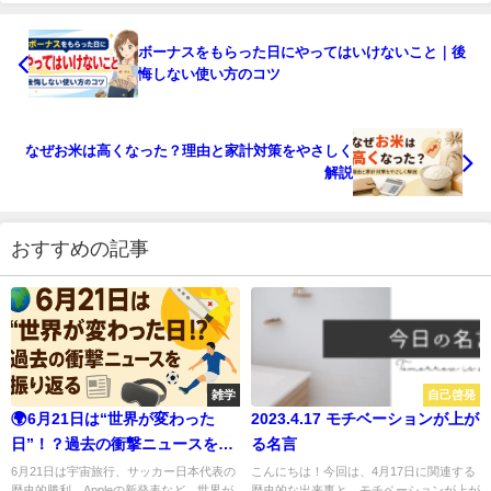
ボーナスをもらった日にやってはいけないこと｜後
悔しない使い方のコツ
なぜお米は高くなった？理由と家計対策をやさしく
解説
おすすめの記事
雑学
自己啓発
🌍6月21日は“世界が変わった
2023.4.17 モチベーションが上が
日”！？過去の衝撃ニュースを振
る名言
り返る🗞️
6月21日は宇宙旅行、サッカー日本代表の
こんにちは！今回は、4月17日に関連する
歴史的勝利、Appleの新発表など、世界が
歴史的な出来事と、モチベーションが上が