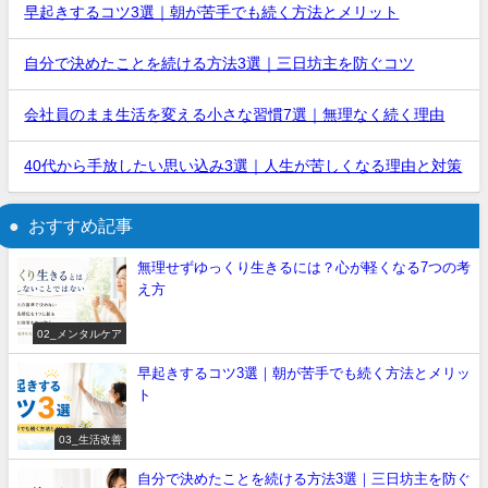
早起きするコツ3選｜朝が苦手でも続く方法とメリット
自分で決めたことを続ける方法3選｜三日坊主を防ぐコツ
会社員のまま生活を変える小さな習慣7選｜無理なく続く理由
40代から手放したい思い込み3選｜人生が苦しくなる理由と対策
おすすめ記事
無理せずゆっくり生きるには？心が軽くなる7つの考
え方
02_メンタルケア
早起きするコツ3選｜朝が苦手でも続く方法とメリッ
ト
03_生活改善
自分で決めたことを続ける方法3選｜三日坊主を防ぐ