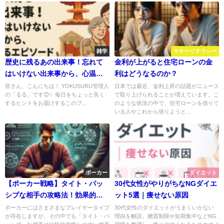
雑学
マネーリテラシー
歴史に残るあの出来事！忘れて
金利が上がると住宅ローンの金
はいけない出来事から、心温ま
利はどうなるのか？
るエピソードまで徹底解説✨
皆さん、こんにちは！ YOKUSURU管理人
日本では最近、金利上昇の話題がニュース
の「るる」です😊✨ 毎日をちょっと良く
で取り上げられることが増えています。こ
するヒントをお届けするこのブ...
のような状況の中で、住宅ローンを借りて
いる人やこれから借りようと...
ポーカー
ダイエット
【ポーカー戦略】タイト・パッ
30代女性がやりがちなNGダイエ
シブな相手の攻略法！効果的な
ット5選｜痩せない原因
攻め方を解説🎯
ポーカーにはさまざまなプレイヤータイプ
30代女性のダイエットがうまくいかない
が存在しますが、その中でも「タイト・パ
理由を解説。糖質制限や短期集中などNG