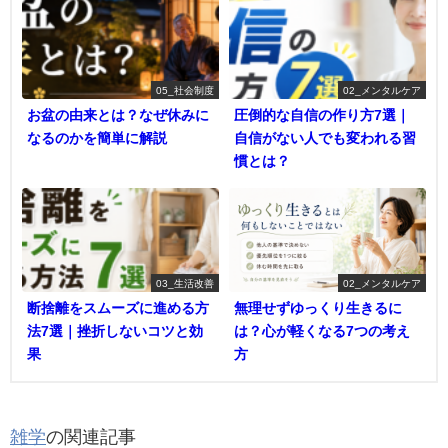
05_社会制度
02_メンタルケア
お盆の由来とは？なぜ休みに
圧倒的な自信の作り方7選｜
なるのかを簡単に解説
自信がない人でも変われる習
慣とは？
03_生活改善
02_メンタルケア
断捨離をスムーズに進める方
無理せずゆっくり生きるに
法7選｜挫折しないコツと効
は？心が軽くなる7つの考え
果
方
雑学
の関連記事