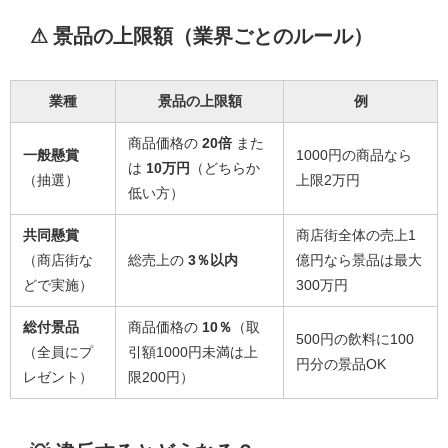
⚠ 景品の上限額（業界ごとのルール）
業種
景品の上限額
例
商品価格の
20倍
また
一般懸賞
1000円の商品なら
は
10万円
（どちらか
（抽選）
上限2万円
低い方）
共同懸賞
商店街全体の売上1
（商店街な
総売上の
3％以内
億円なら景品は最大
どで実施）
300万円
総付景品
商品価格の
10％
（取
500円の飲料に100
（全員にプ
引額1000円未満は上
円分の景品OK
レゼント）
限200円）