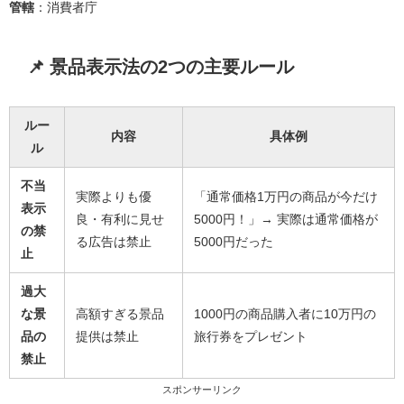
管轄
：消費者庁
📌 景品表示法の2つの主要ルール
ルー
内容
具体例
ル
不当
実際よりも優
「通常価格1万円の商品が今だけ
表示
良・有利に見せ
5000円！」→ 実際は通常価格が
の禁
る広告は禁止
5000円だった
止
過大
な景
高額すぎる景品
1000円の商品購入者に10万円の
品の
提供は禁止
旅行券をプレゼント
禁止
スポンサーリンク