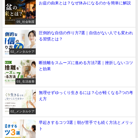
お盆の由来とは？なぜ休みになるのかを簡単に解説
05_社会制度
圧倒的な自信の作り方7選｜自信がない人でも変われ
る習慣とは？
02_メンタルケア
断捨離をスムーズに進める方法7選｜挫折しないコツ
と効果
03_生活改善
無理せずゆっくり生きるには？心が軽くなる7つの考
え方
02_メンタルケア
早起きするコツ3選｜朝が苦手でも続く方法とメリッ
ト