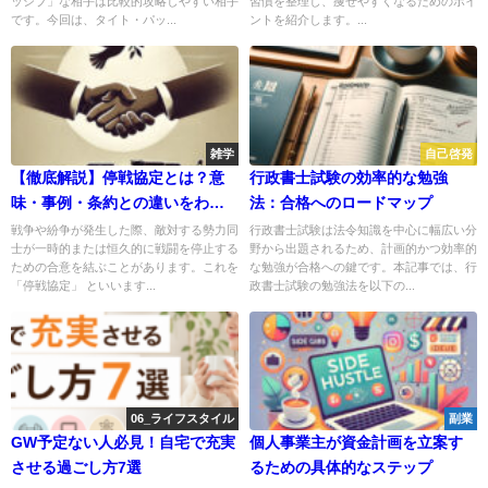
ッシブ」な相手は比較的攻略しやすい相手
習慣を整理し、痩せやすくなるためのポイ
です。今回は、タイト・パッ...
ントを紹介します。...
雑学
自己啓発
【徹底解説】停戦協定とは？意
行政書士試験の効率的な勉強
味・事例・条約との違いをわか
法：合格へのロードマップ
りやすく解説！⚖️✨
戦争や紛争が発生した際、敵対する勢力同
行政書士試験は法令知識を中心に幅広い分
士が一時的または恒久的に戦闘を停止する
野から出題されるため、計画的かつ効率的
ための合意を結ぶことがあります。これを
な勉強が合格への鍵です。本記事では、行
「停戦協定」 といいます...
政書士試験の勉強法を以下の...
06_ライフスタイル
副業
GW予定ない人必見！自宅で充実
個人事業主が資金計画を立案す
させる過ごし方7選
るための具体的なステップ