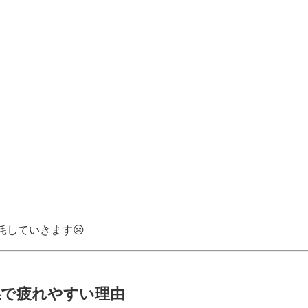
。
耗していきます😢
係で疲れやすい理由