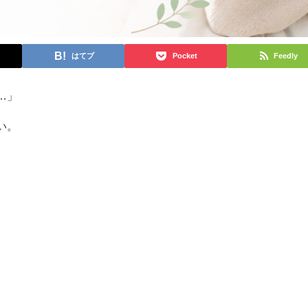
はてブ
Pocket
Feedly
…」
い。