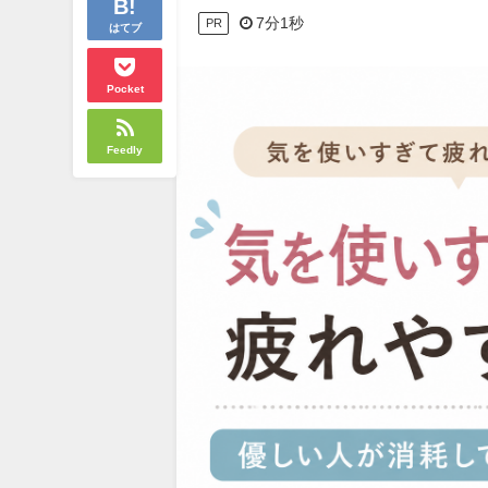
7分1秒
PR
はてブ
Pocket
Feedly