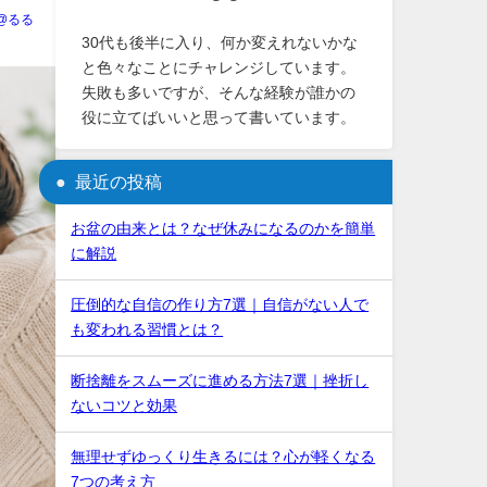
U@るる
30代も後半に入り、何か変えれないかな
と色々なことにチャレンジしています。
失敗も多いですが、そんな経験が誰かの
役に立てばいいと思って書いています。
最近の投稿
お盆の由来とは？なぜ休みになるのかを簡単
に解説
圧倒的な自信の作り方7選｜自信がない人で
も変われる習慣とは？
断捨離をスムーズに進める方法7選｜挫折し
ないコツと効果
無理せずゆっくり生きるには？心が軽くなる
7つの考え方