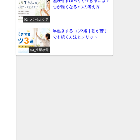
無理せずゆっくり生きるには？
心が軽くなる7つの考え方
02_メンタルケア
早起きするコツ3選｜朝が苦手
でも続く方法とメリット
03_生活改善