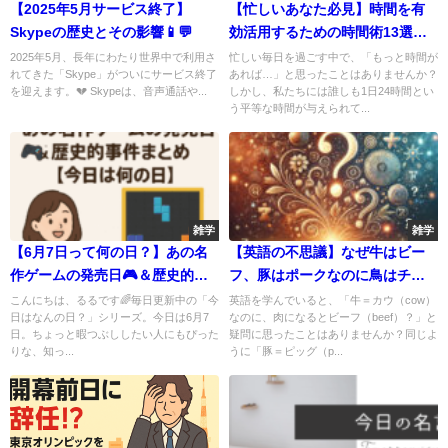
【2025年5月サービス終了】
【忙しいあなた必見】時間を有
Skypeの歴史とその影響📱💬
効活用するための時間術13選｜
無料＆有料で分けて徹底解説
2025年5月、長年にわたり世界中で利用さ
忙しい毎日を過ごす中で、「もっと時間が
れてきた「Skype」がついにサービス終了
あれば…」と思ったことはありませんか？
を迎えます。💔 Skypeは、音声通話や...
しかし、私たちには誰しも1日24時間とい
う平等な時間が与えられて...
雑学
雑学
【6月7日って何の日？】あの名
【英語の不思議】なぜ牛はビー
作ゲームの発売日🎮＆歴史的事
フ、豚はポークなのに鳥はチキ
件まとめ【今日は何の日】
ンのまま？🤔🐄🐖🐓
こんにちは、るるです🌈毎日更新中の「今
英語を学んでいると、「牛＝カウ（cow）
日はなんの日？」シリーズ。今日は6月7
なのに、肉になるとビーフ（beef）？」と
日。ちょっと暇つぶししたい人にもぴった
疑問に思ったことはありませんか？同じよ
りな、知っ...
うに「豚＝ピッグ（p...