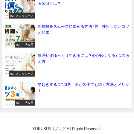
る習慣とは？
02_メンタルケア
断捨離をスムーズに進める方法7選｜挫折しないコツ
と効果
03_生活改善
無理せずゆっくり生きるには？心が軽くなる7つの考
え方
02_メンタルケア
早起きするコツ3選｜朝が苦手でも続く方法とメリッ
ト
03_生活改善
YOKUSURUブログ All Rights Reserved.