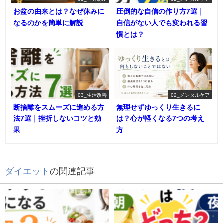
お盆の由来とは？なぜ休みに
圧倒的な自信の作り方7選｜
なるのかを簡単に解説
自信がない人でも変われる習
慣とは？
03_生活改善
02_メンタルケア
断捨離をスムーズに進める方
無理せずゆっくり生きるに
法7選｜挫折しないコツと効
は？心が軽くなる7つの考え
果
方
ダイエット
の関連記事