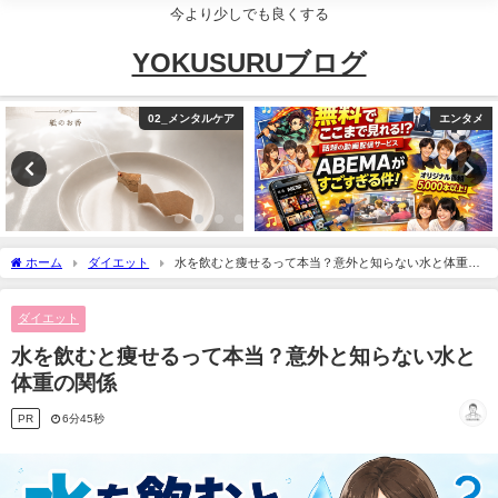
今より少しでも良くする
YOKUSURUブログ
エンタメ
03_生活改善
ホーム
ダイエット
水を飲むと痩せるって本当？意外と知らない水と体重の
関係
ダイエット
水を飲むと痩せるって本当？意外と知らない水と
体重の関係
PR
6分45秒