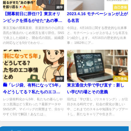
雑学
自己啓発
【開幕前日に辞任!?】東京オリ
2023.4.16 モチベーションが上が
ンピックを揺るがせた“あの事
る名言
件”を振り返る🎌🔥
東京五輪の開幕直前、音楽担当の小山田圭
今回は、4月16日に関する歴史的な出来事
吾氏が過去のいじめ発言を巡り辞任。SNS
と、モチベーションが上がるような名言を
で炎上した経緯と、開会式の混乱、組織委
1つ紹介します。 4月16日の歴史的な出来
の対応などを5分でわかり...
事： 1862年にア...
雑学
自己啓発
🛍️「レジ袋、有料になって5年」
東京通信大学で学び直す：新し
今どうしてる？私たちのエコ事
い学びの場とその意義
情まとめ！
レジ袋有料化から5年、私たちの暮らしや
現代は「学び直し（リスキリング）」が注
エコ意識はどう変わった？最新データや
目される時代です。社会の変化が激しい
SNSの声、マイバッグの実態まで、分かり
中、これまでのスキルや知識をアップデー
やすく5分で解説！あなたは...
トし、新たなキャリアや生き方...