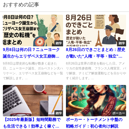
おすすめの記事
雑学
雑学
9月8日は何の日？ニューヨーク
8月26日のできごとまとめ：歴史
誕生からエリザベス女王崩御ま
が動いた“人権・平等・独立”の
で“歴史の転機”を総まとめ
記念日とは？
9月8日は歴史的な転機が数多く起きた
8月26日は世界の歴史を動かした日。アメ
日。ニューヨーク誕生、ガルベストン大ハ
リカの女性参政権、フランス人権宣言、パ
リケーン、エリザベス女王崩御などを一覧
リ解放、ナミビア解放運動などを分かりや
で解説します。...
すく紹介します。...
雑学
ポーカー
【2025年最新版】短時間勤務で
ポーカー・トーナメント中盤の
も生活できる！効率よく稼ぐ方
戦略ガイド：初心者向け解説