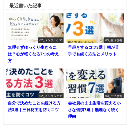
最近書いた記事
02_メンタルケア
03_生活改善
無理せずゆっくり生きるに
早起きするコツ3選｜朝が苦
は？心が軽くなる7つの考え
手でも続く方法とメリット
方
02_メンタルケア
03_生活改善
自分で決めたことを続ける方
会社員のまま生活を変える小
法3選｜三日坊主を防ぐコツ
さな習慣7選｜無理なく続く
理由