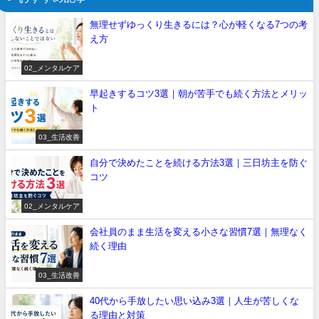
無理せずゆっくり生きるには？心が軽くなる7つの考
え方
02_メンタルケア
早起きするコツ3選｜朝が苦手でも続く方法とメリッ
ト
03_生活改善
自分で決めたことを続ける方法3選｜三日坊主を防ぐ
コツ
02_メンタルケア
会社員のまま生活を変える小さな習慣7選｜無理なく
続く理由
03_生活改善
40代から手放したい思い込み3選｜人生が苦しくな
る理由と対策