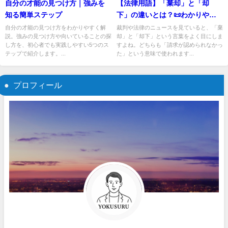
自分の才能の見つけ方｜強みを
【法律用語】「棄却」と「却
知る簡単ステップ
下」の違いとは？📜わかりやす
く解説！
自分の才能の見つけ方をわかりやすく解
裁判や法律のニュースを見ていると、「棄
説。強みの見つけ方や向いていることの探
却」と「却下」という言葉をよく目にしま
し方を、初心者でも実践しやすい5つのス
すよね。どちらも「請求が認められなかっ
テップで紹介します。...
た」という意味で使われます...
プロフィール