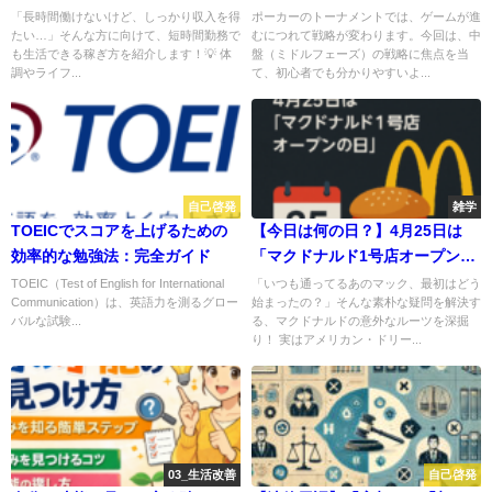
法5選💰
「長時間働けないけど、しっかり収入を得
ポーカーのトーナメントでは、ゲームが進
たい…」そんな方に向けて、短時間勤務で
むにつれて戦略が変わります。今回は、中
も生活できる稼ぎ方を紹介します！💡 体
盤（ミドルフェーズ）の戦略に焦点を当
調やライフ...
て、初心者でも分かりやすいよ...
自己啓発
雑学
TOEICでスコアを上げるための
【今日は何の日？】4月25日は
効率的な勉強法：完全ガイド
「マクドナルド1号店オープンの
日」だった！🍔✨
TOEIC（Test of English for International
「いつも通ってるあのマック、最初はどう
Communication）は、英語力を測るグロー
始まったの？」そんな素朴な疑問を解決す
バルな試験...
る、マクドナルドの意外なルーツを深掘
り！ 実はアメリカン・ドリー...
03_生活改善
自己啓発