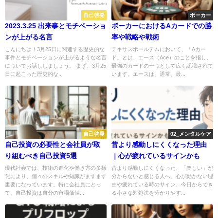
自己啓発
ポーカー
2023.3.25 出来事とモチベーショ
ポーカーにおけるAカードでの勝
ンが上がる名言
率や戦略や戦術
こんにちは！3月25日に関連する歴史的な
テキサスホールデムにおいて、「Aカー
事件とモチベーションが上がるような名言
ド」とは、エース（Ace）のことを指し、
についてお話ししましょう。 まず、3月25
最強のカードの一つとして広く認識されて
日に起こった歴史的な...
います。エースは、通常、最...
自己啓発
02_メンタルケア
自己投資の必要性と会社員が取
昔より感動しにくくなった理由
り組むべき自己投資5選
｜心が疲れているサインかも
現代社会では、技術の進化や働き方の多様
昔より感動しにくくなった、「楽しい」が
化により、個々のスキルや知識がますます
分からないと感じる人へ。心が動かない理
重要になっています。特に会社員にとっ
由や疲れている時のサイン、今日からでき
て、自己投資は自分の市場価値...
る小さな対処法を分かりやす...