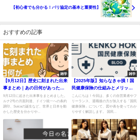
【初心者でも分かる！パリ協定の基本と重要性】
おすすめの記事
雑学
雑学
【9月12日】歴史に刻まれた出来
【2025年版】知らなきゃ損！国
事まとめ｜あの日何があった
民健康保険の仕組みとメリット
の？
をわかりやすく解説🏥💡
9月12日に起きた出来事をまとめました。
こんにちは！今回は、多くの自営業者やフ
ルナ2号の月面到達、ドイツ統一への条約
リーランス、退職後の方が加入する「国民
調印、Suicaの誕生など、世界と日本を動
健康保険」について、図や表を使ってわか
かした歴史を分かりや...
りやすく解説します。 国民...