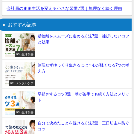
会社員のまま生活を変える小さな習慣7選｜無理なく続く理由
おすすめ記事
断捨離をスムーズに進める方法7選｜挫折しないコツ
と効果
03_生活改善
無理せずゆっくり生きるには？心が軽くなる7つの考
え方
02_メンタルケア
早起きするコツ3選｜朝が苦手でも続く方法とメリッ
ト
03_生活改善
自分で決めたことを続ける方法3選｜三日坊主を防ぐ
コツ