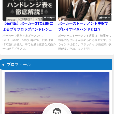
ポーカー
ポーカー
【保存版】ポーカーGTO戦略に
ポーカーのトーナメント序盤で
よるプリフロップハンドレンジ
プレイすべきハンドとは？
表を徹底解説！♠️♣️
ポーカーで勝率を上げたいなら、
ポーカーのトーナメント序盤は、慎重かつ
GTO（Game Theory Optimal）戦略は避
戦略的なプレイが求められる場面です。ブ
けて通れません。中でも最も重要な局面の
ラインドは低く、スタックも比較的深い状
一つが「プリフロ...
態が多いため、ミスを犯し...
プロフィール