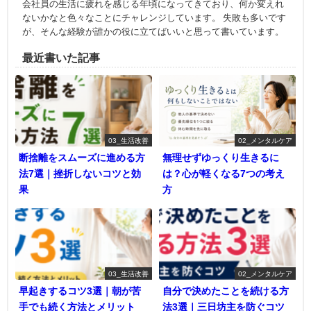
会社員の生活に疲れを感じる年頃になってきており、何か変えれ
ないかなと色々なことにチャレンジしています。 失敗も多いです
が、そんな経験が誰かの役に立てばいいと思って書いています。
最近書いた記事
03_生活改善
02_メンタルケア
断捨離をスムーズに進める方
無理せずゆっくり生きるに
法7選｜挫折しないコツと効
は？心が軽くなる7つの考え
果
方
03_生活改善
02_メンタルケア
早起きするコツ3選｜朝が苦
自分で決めたことを続ける方
手でも続く方法とメリット
法3選｜三日坊主を防ぐコツ