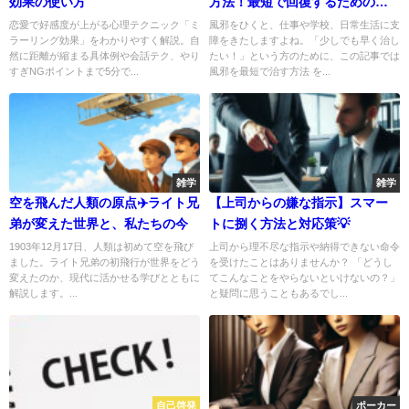
効果の使い方
方法！最短で回復するための対
策とコツ💡
恋愛で好感度が上がる心理テクニック「ミ
風邪をひくと、仕事や学校、日常生活に支
ラーリング効果」をわかりやすく解説。自
障をきたしますよね。「少しでも早く治し
然に距離が縮まる具体例や会話テク、やり
たい！」という方のために、この記事では
すぎNGポイントまで5分で...
風邪を最短で治す方法 を...
雑学
雑学
空を飛んだ人類の原点✈️ライト兄
【上司からの嫌な指示】スマー
弟が変えた世界と、私たちの今
トに捌く方法と対応策💡
1903年12月17日、人類は初めて空を飛び
上司から理不尽な指示や納得できない命令
ました。ライト兄弟の初飛行が世界をどう
を受けたことはありませんか？ 「どうし
変えたのか、現代に活かせる学びとともに
てこんなことをやらないといけないの？」
解説します。...
と疑問に思うこともあるでし...
自己啓発
ポーカー