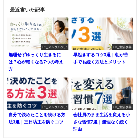
最近書いた記事
02_メンタルケア
03_生活改善
無理せずゆっくり生きるに
早起きするコツ3選｜朝が苦
は？心が軽くなる7つの考え
手でも続く方法とメリット
方
02_メンタルケア
03_生活改善
自分で決めたことを続ける方
会社員のまま生活を変える小
法3選｜三日坊主を防ぐコツ
さな習慣7選｜無理なく続く
理由