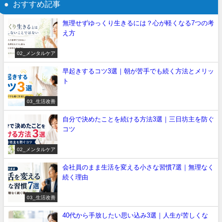
おすすめ記事
無理せずゆっくり生きるには？心が軽くなる7つの考
え方
02_メンタルケア
早起きするコツ3選｜朝が苦手でも続く方法とメリッ
ト
03_生活改善
自分で決めたことを続ける方法3選｜三日坊主を防ぐ
コツ
02_メンタルケア
会社員のまま生活を変える小さな習慣7選｜無理なく
続く理由
03_生活改善
40代から手放したい思い込み3選｜人生が苦しくな