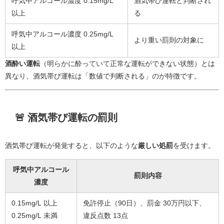
呼気中アルコール濃度 0.15mg/L
酒気帯び運転と判断され
以上
る
呼気中アルコール濃度 0.25mg/L
より重い罰則の対象に
以上
酒酔い運転
（明らかに酔っていて正常な運転ができない状態）とは
異なり、酒気帯び運転は「数値で判断される」のが特徴です。
🚨 酒気帯び運転の罰則
酒気帯び運転が発覚すると、以下のような
厳しい処罰
を受けます。
呼気中アルコール
罰則内容
濃度
0.15mg/L 以上
免許停止（90日）、罰金 30万円以下、
0.25mg/L 未満
違反点数 13点