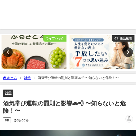
ライフハック
03_生活改善
ホーム
雑学
酒気帯び運転の罰則と影響🚗💨 〜知らないと危険！〜
雑学
酒気帯び運転の罰則と影響🚗💨 〜知らないと危
険！〜
PR
3分56秒