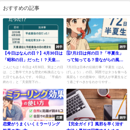
おすすめの記事
雑学
雑学
【今日はなんの日？】4月30日は
🗓7月2日は何の日？「半夏生」
「昭和の日」だった！？天皇退
って知ってる？昔ながらの風習
位と平成最後の日の歴史をふり
と現代人の関係🌾
こんにちは！今日は 4月30日。実はこの日
7月2日は日本の伝統行事「半夏生（はん
は、ここ数年で大きな歴史の転換点となっ
げしょう）」の日。関西ではタコを食べる
かえる
た日でもあるんです。 今回は、「平成の
風習も！その意味や、現代人が半夏生をど
終わり」と「天皇陛下の...
う過ごすべきかをわかりやす...
恋愛
雑学
恋愛がうまくいくミラーリング
【完全ガイド】風邪を早く治す