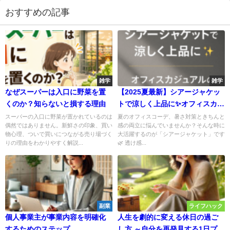
おすすめの記事
雑学
雑学
なぜスーパーは入口に野菜を置
【2025夏最新】シアージャケッ
くのか？知らないと損する理由
トで涼しく上品に✨オフィスカジ
ュアルの新定番とは？
スーパーの入口に野菜が置かれているのは
夏のオフィスコーデ、暑さ対策ときちんと
偶然ではありません。新鮮さの印象、買い
感の両立に悩んでいませんか？そんな時に
物心理、ついで買いにつながる売り場づく
大活躍するのが「シアージャケット」です
りの理由をわかりやすく解説...
🌿 透け感...
副業
ライフハック
個人事業主が事業内容を明確化
人生を劇的に変える休日の過ご
するためのステップ
し方 ～自分を再発見する1日プラ