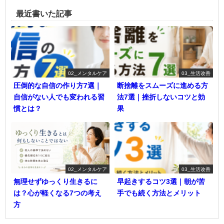
最近書いた記事
02_メンタルケア
03_生活改善
圧倒的な自信の作り方7選｜
断捨離をスムーズに進める方
自信がない人でも変われる習
法7選｜挫折しないコツと効
慣とは？
果
02_メンタルケア
03_生活改善
無理せずゆっくり生きるに
早起きするコツ3選｜朝が苦
は？心が軽くなる7つの考え
手でも続く方法とメリット
方