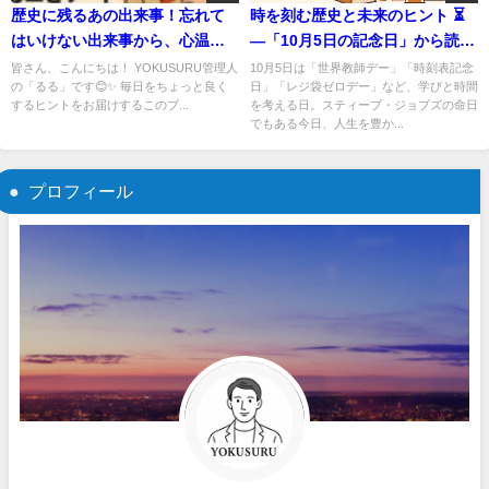
歴史に残るあの出来事！忘れて
時を刻む歴史と未来のヒント ⏳
はいけない出来事から、心温ま
—「10月5日の記念日」から読み
るエピソードまで徹底解説✨
解く、今を生きるヒント
皆さん、こんにちは！ YOKUSURU管理人
10月5日は「世界教師デー」「時刻表記念
の「るる」です😊✨ 毎日をちょっと良く
日」「レジ袋ゼロデー」など、学びと時間
するヒントをお届けするこのブ...
を考える日。スティーブ・ジョブズの命日
でもある今日、人生を豊か...
プロフィール