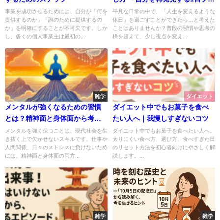
ン～
事業を成功させるためには、自分が「何を
平凡な日常の中で、「人生を変えるような
提供するのか」「誰のために提供するの
休日」を過ごすことができたら…と考えた
か」を明確にすることが不可欠です。しか
ことはありませんか？普段の習慣や思考の
し、多くの個人事業主は最初の...
枠を超えて、少し視点を変え...
雑学
ダイエット
メンタルが強くなるための習慣
ダイエット中でもお菓子を食べ
とは？精神面と身体面から考え
たい人へ｜我慢しすぎないコツ
る最強の対策法
メンタルを強く保つことは、現代社会を生
ダイエット中でもお菓子を食べたい人へ。
き抜く上で欠かせないスキルです。仕事や
太りにくい食べ方、選び方、食べすぎた日
人間関係、日々のストレスに負けないため
のリセット方法を初心者向けにやさしく解
には、精神面と身体面の両方...
説します。...
雑学
雑学