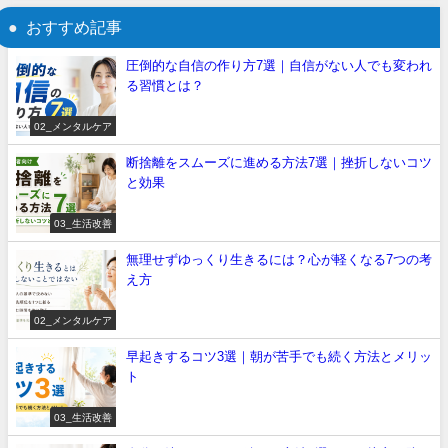
おすすめ記事
圧倒的な自信の作り方7選｜自信がない人でも変われ
る習慣とは？
02_メンタルケア
断捨離をスムーズに進める方法7選｜挫折しないコツ
と効果
03_生活改善
無理せずゆっくり生きるには？心が軽くなる7つの考
え方
02_メンタルケア
早起きするコツ3選｜朝が苦手でも続く方法とメリッ
ト
03_生活改善