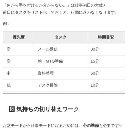
「何から手を付けるか分からない…」は仕事初日の大敵⚡
前日にタスクをリスト化しておくと、行動に迷わなくなります。
例：
優先度
タスク
時間目安
高
メール返信
30分
高
朝一MTG準備
15分
中
資料整理
60分
低
デスク掃除
10分
6️⃣ 気持ちの切り替えワーク
お盆モードから仕事モードに戻るためには、
心の準備
も必要です✨