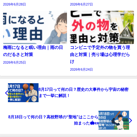
2026年6月28日
2026年6月27日
梅雨になると眠い理由｜雨の日
コンビニで予定外の物を買う理
のだるさと対策
由と対策｜売り場は心理学だら
け
2026年6月25日
2026年6月24日
8月17日って何の日？歴史の大事件から宇宙の秘密
まで一挙に解説！
8月18日って何の日？高校野球の“聖地”はここから
始まった🏟📜