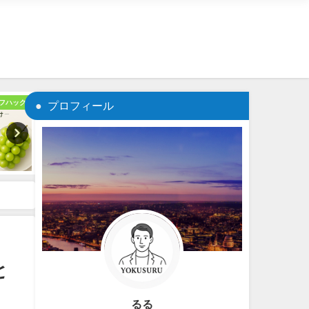
フハック
神話
03_
プロフィール
と
るる