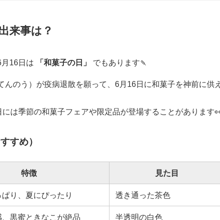
日の出来事は？
月16日は
「和菓子の日」
でもあります🍡
てんのう）が疫病退散を願って、6月16日に和菓子を神前に供
日には季節の和菓子フェアや限定品が登場することがあります
おすすめ）
特徴
見た目
っぱり、夏にぴったり
透き通った茶色
感、黒蜜ときなこが絶品
半透明の白色