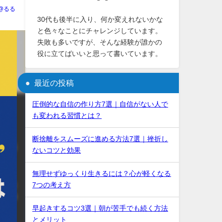
U@るる
30代も後半に入り、何か変えれないかな
と色々なことにチャレンジしています。
失敗も多いですが、そんな経験が誰かの
役に立てばいいと思って書いています。
最近の投稿
圧倒的な自信の作り方7選｜自信がない人で
も変われる習慣とは？
断捨離をスムーズに進める方法7選｜挫折し
ないコツと効果
無理せずゆっくり生きるには？心が軽くなる
7つの考え方
早起きするコツ3選｜朝が苦手でも続く方法
とメリット