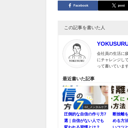
Facebook
post
この記事を書いた人
YOKUSU
会社員の生活に
にチャレンジし
って書いていま
最近書いた記事
02_メンタルケア
圧倒的な自信の作り方7
断捨離
選｜自信がない人でも
める方
変われる習慣とは？
いコツ