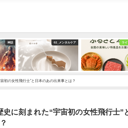
神話
02_メンタルケア
ライ
“宇宙初の女性飛行士”と日本のあの出来事とは？
？歴史に刻まれた“宇宙初の女性飛行士”
？