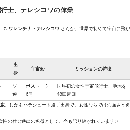
宙飛行士、テレシコワの偉業
ア）の
ワレンチナ・テレシコワ
さんが、世界で初めて宇宙に飛
出
宇宙船
ミッションの特徴
身
レ
ソ
ボストーク
世界初の女性宇宙飛行士、地球を
連
6号
48回周回
6歳
。しかもパラシュート選手出身で、女性ならではの強さと
女性の社会進出の象徴として、今も語り継がれています✨