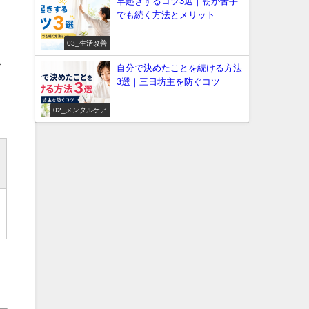
早起きするコツ3選｜朝が苦手
でも続く方法とメリット
03_生活改善
び
自分で決めたことを続ける方法
3選｜三日坊主を防ぐコツ
02_メンタルケア
勇