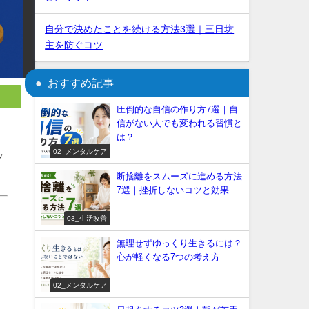
自分で決めたことを続ける方法3選｜三日坊
主を防ぐコツ
おすすめ記事
圧倒的な自信の作り方7選｜自
信がない人でも変われる習慣と
は？
02_メンタルケア
ッ
断捨離をスムーズに進める方法
7選｜挫折しないコツと効果
03_生活改善
無理せずゆっくり生きるには？
心が軽くなる7つの考え方
02_メンタルケア