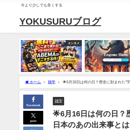
今より少しでも良くする
YOKUSURUブログ
商品紹介
エンタメ
ホーム
雑学
🌟6月16日は何の日？歴史に刻まれた
雑学
Facebook
🌟6月16日は何の日
post
日本のあの出来事とは