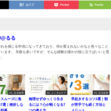
はてブ
Pocket
Feedly
RU@るる
疲れを感じる年頃になってきており、何か変えれないかなと色々なこと
ています。 失敗も多いですが、そんな経験が誰かの役に立てばいいと思
す。
03_生活改善
02_メンタルケア
03_生活改善
をスムーズに進
無理せずゆっくり生き
早起きするコツ3選｜朝
法7選｜挫折しな
るには？心が軽くなる7
が苦手でも続く方法と
と効果
つの考え方
メリット