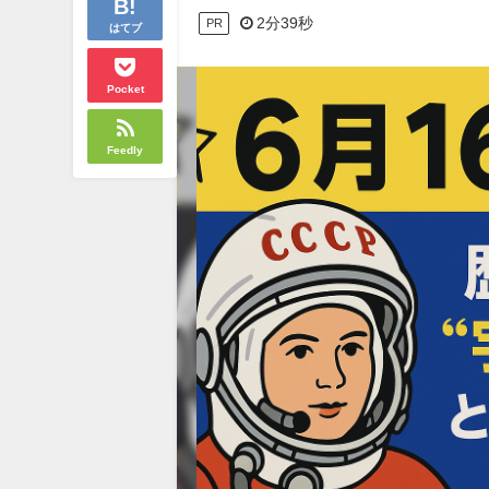
2分39秒
PR
はてブ
Pocket
Feedly