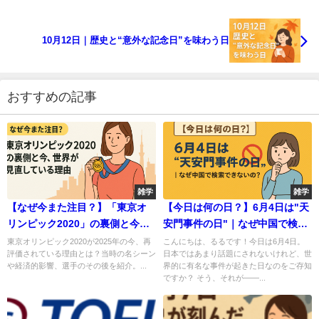
10月12日｜歴史と“意外な記念日”を味わう日
おすすめの記事
雑学
雑学
【なぜ今また注目？】「東京オ
【今日は何の日？】6月4日は"天
リンピック2020」の裏側と今、
安門事件の日"｜なぜ中国で検索
世界が見直している理由🏅
できないの？🈲
東京オリンピック2020が2025年の今、再
こんにちは、るるです！今日は6月4日。
評価されている理由とは？当時の名シーン
日本ではあまり話題にされないけれど、世
や経済的影響、選手のその後を紹介。...
界的に有名な事件が起きた日なのをご存知
ですか？ そう、それが――...