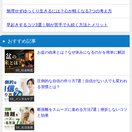
無理せずゆっくり生きるには？心が軽くなる7つの考え方
早起きするコツ3選｜朝が苦手でも続く方法とメリット
おすすめ記事
お盆の由来とは？なぜ休みになるのかを簡単に解説
05_社会制度
圧倒的な自信の作り方7選｜自信がない人でも変われ
る習慣とは？
02_メンタルケア
断捨離をスムーズに進める方法7選｜挫折しないコツ
と効果
03_生活改善