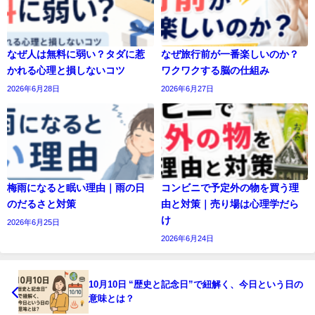
なぜ人は無料に弱い？タダに惹
なぜ旅行前が一番楽しいのか？
かれる心理と損しないコツ
ワクワクする脳の仕組み
2026年6月28日
2026年6月27日
梅雨になると眠い理由｜雨の日
コンビニで予定外の物を買う理
のだるさと対策
由と対策｜売り場は心理学だら
け
2026年6月25日
2026年6月24日
10月10日 “歴史と記念日”で紐解く、今日という日の
意味とは？