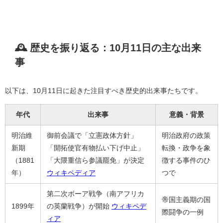
🕰 歴史を振り返る：10月11日の主な出来
事
以下は、10月11日に起きた注目すべき歴史的出来事たちです。
年代
出来事
意義・背景
明治維
御前会議で「立憲政体方針」
明治政府の政策
新期
「開拓使官有物払い下げ中止」
転換・政争を象
（1881
「大隈重信ら参議罷免」が決定
徴する事件のひ
年）
ウィキペディア
つで
第二次ボーア戦争（南アフリカ
帝国主義期の国
1899年
の英蘭戦争）が開始
ウィキペデ
際闘争の一例
ィア