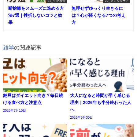
03_生活改善
02_メンタルケア
断捨離をスムーズに進める方
無理せずゆっくり生きるに
法7選｜挫折しないコツと効
は？心が軽くなる7つの考え
果
方
雑学
の関連記事
納豆はダイエット向き？毎日続
大人になると時間が早く感じる
ける食べ方と注意点
理由｜2026年も半分終わった人
へ
2026年7月10日
2026年6月30日