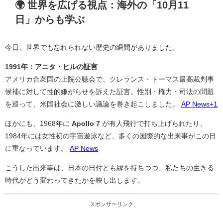
🌍 世界を広げる視点：海外の「10月11
日」からも学ぶ
今日、世界でも忘れられない歴史の瞬間がありました。
1991年：アニタ・ヒルの証言
アメリカ合衆国の上院公聴会で、クレランス・トーマス最高裁判事
候補に対して性的嫌がらせを訴えた証言。性別・権力・司法の問題
を巡って、米国社会に激しい議論を巻き起こしました。
AP News
+1
ほかにも、1968年に
Apollo 7
が有人飛行で打ち上げられたり、
1984年には女性初の宇宙遊泳など、多くの国際的な出来事がこの日
に重なっています。
AP News
こうした出来事は、日本の日付とも縁を持ちつつ、私たちの生きる
時代がどう変わってきたかを映し出します。
スポンサーリンク