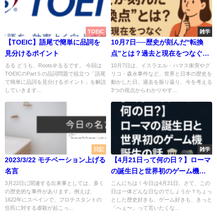
TOEIC
雑学
【TOEIC】語尾で簡単に品詞を
10月7日──歴史が刻んだ“転換
見分けるポイント
点”とは？過去と現在をつなぐ3
つの視点
るる どうも、Roots＠るるです。 今回は
10月7日は、イスラエル・ハマス衝突やグ
TOEICのPart５の品詞問題で役立つ「語尾
リコ・森永事件など、世界と日本の歴史を
で簡単に品詞を見分けるポイント」を解説
動かした日。過去を振り返り、今を考える
していきます...
3つの視点からわかりやす...
日記
雑学
2023/3/22 モチベーション上げる
【4月21日って何の日？】ローマ
名言
の誕生日と世界初のゲーム機誕
生の話🎮🏛️
3月22日に関連する出来事としては、多く
こんにちは！今日は4月21日。さて、この
の歴史的な事件があります。例えば、
日は一体どんな日なのでしょうか？ちょっ
1622年にスペインで、プロテスタントの
とした歴史好きも、ゲーム好きも、きっと
住民に対する虐殺が起こっ...
「へぇ〜」って言いたくな...