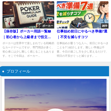
ポーカー
雑学
【保存版】ポーカー用語一覧📖
仕事始め前日にやるべき準備7選
｜初心者から上級者まで役立つ
｜不安を減らすコツ
完全ガイド
ポーカーは世界中で楽しまれている戦略的
仕事始めが憂うつな人へ。前日にやるべき
なカードゲームですが、専門用語が多く、
ことを7つ紹介します。難しい準備は不
初心者には少し難しく感じることもありま
要。今日の過ごし方を少し変えるだけで、
す。そこで今回は、ポーカー...
明日の不安がぐっと減ります。...
プロフィール