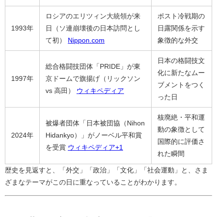
ロシアのエリツィン大統領が来
ポスト冷戦期の
1993年
日（ソ連崩壊後の日本訪問とし
日露関係を示す
て初）
Nippon.com
象徴的な外交
日本の格闘技文
総合格闘技団体「PRIDE」が東
化に新たなムー
1997年
京ドームで旗揚げ（リックソン
ブメントをつく
vs 高田）
ウィキペディア
った日
核廃絶・平和運
被爆者団体「日本被団協（Nihon
動の象徴として
2024年
Hidankyo）」がノーベル平和賞
国際的に評価さ
を受賞
ウィキペディア
+1
れた瞬間
歴史を見返すと、「外交」「政治」「文化」「社会運動」と、さま
ざまなテーマがこの日に重なっていることがわかります。