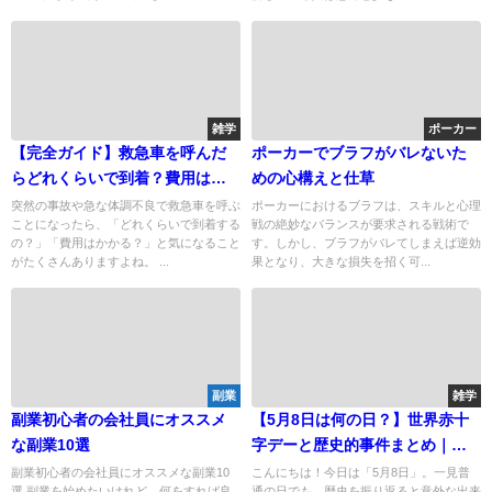
雑学
ポーカー
【完全ガイド】救急車を呼んだ
ポーカーでブラフがバレないた
らどれくらいで到着？費用はか
めの心構えと仕草
かる？
突然の事故や急な体調不良で救急車を呼ぶ
ポーカーにおけるブラフは、スキルと心理
ことになったら、「どれくらいで到着する
戦の絶妙なバランスが要求される戦術で
の？」「費用はかかる？」と気になること
す。しかし、ブラフがバレてしまえば逆効
がたくさんありますよね。 ...
果となり、大きな損失を招く可...
副業
雑学
副業初心者の会社員にオススメ
【5月8日は何の日？】世界赤十
な副業10選
字デーと歴史的事件まとめ｜好
奇心くすぐる雑学トピック5選✨
副業初心者の会社員にオススメな副業10
こんにちは！今日は「5月8日」。一見普
選 副業を始めたいけれど、何をすれば良
通の日でも、歴史を振り返ると意外な出来