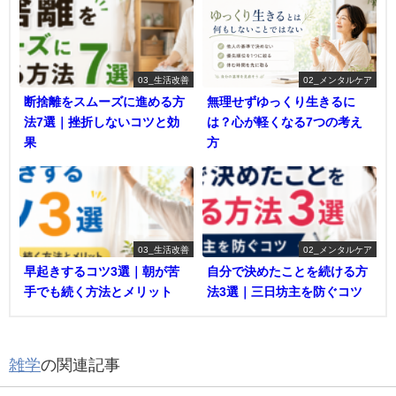
03_生活改善
02_メンタルケア
断捨離をスムーズに進める方
無理せずゆっくり生きるに
法7選｜挫折しないコツと効
は？心が軽くなる7つの考え
果
方
03_生活改善
02_メンタルケア
早起きするコツ3選｜朝が苦
自分で決めたことを続ける方
手でも続く方法とメリット
法3選｜三日坊主を防ぐコツ
雑学
の関連記事