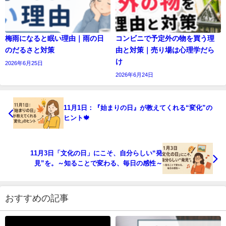
梅雨になると眠い理由｜雨の日
コンビニで予定外の物を買う理
のだるさと対策
由と対策｜売り場は心理学だら
け
2026年6月25日
2026年6月24日
11月1日：『始まりの日』が教えてくれる“変化”の
ヒント🍁
11月3日「文化の日」にこそ、自分らしい“発
見”を。～知ることで変わる、毎日の感性～
おすすめの記事