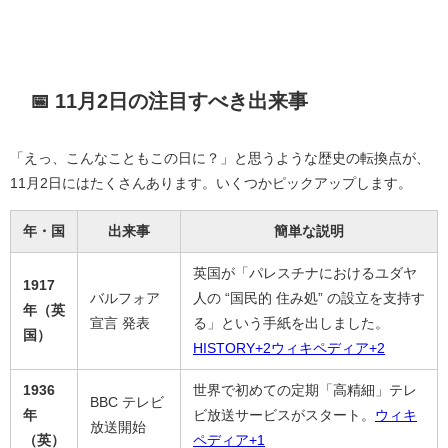
📅 11月2日の注目すべき出来事
「えっ、こんなこともこの日に？」と思うような歴史の転換点が、
11月2日にはたくさんあります。いくつかピックアップします。
年・国
出来事
簡単な説明
英国が「パレスチナにおけるユダヤ
1917
バルフォア
人の “国民的 住み処” の設立を支持す
年（英
宣言 発表
る」という手紙を出しました。
国）
HISTORY
+2
ウィキペディア
+2
1936
世界で初めての定期「高精細」テレ
BBC テレビ
年
ビ放送サービスがスタート。
ウィキ
放送開始
（英）
ペディア
+1