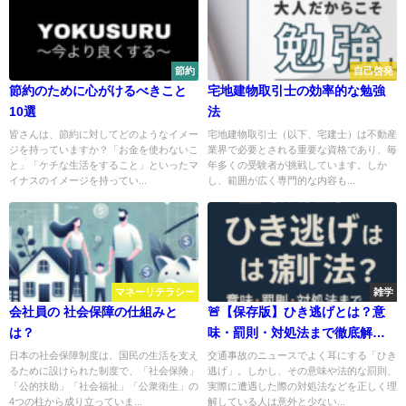
節約
自己啓発
節約のために心がけるべきこと
宅地建物取引士の効率的な勉強
10選
法
皆さんは、節約に対してどのようなイメー
宅地建物取引士（以下、宅建士）は不動産
ジを持っていますか？「お金を使わないこ
業界で必要とされる重要な資格であり、毎
と」「ケチな生活をすること」といったマ
年多くの受験者が挑戦しています。しか
イナスのイメージを持ってい...
し、範囲が広く専門的な内容も...
マネーリテラシー
雑学
会社員の 社会保障の仕組みと
🚨【保存版】ひき逃げとは？意
は？
味・罰則・対処法まで徹底解
説！
日本の社会保障制度は、国民の生活を支え
交通事故のニュースでよく耳にする「ひき
るために設けられた制度で、「社会保険」
逃げ」。しかし、その意味や法的な罰則、
「公的扶助」「社会福祉」「公衆衛生」の
実際に遭遇した際の対処法などを正しく理
4つの柱から成り立っていま...
解している人は意外と少ない...