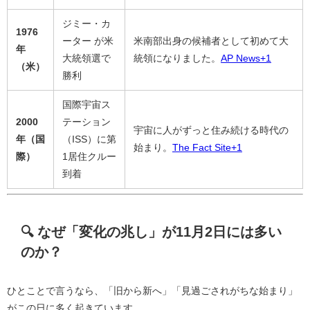
ジミー・カ
1976
ーター が米
米南部出身の候補者として初めて大
年
大統領選で
統領になりました。
AP News
+1
（米）
勝利
国際宇宙ス
2000
テーション
宇宙に人がずっと住み続ける時代の
年（国
（ISS）に第
始まり。
The Fact Site
+1
際）
1居住クルー
到着
🔍 なぜ「変化の兆し」が11月2日には多い
のか？
ひとことで言うなら、「旧から新へ」「見過ごされがちな始まり」
がこの日に多く起きています。