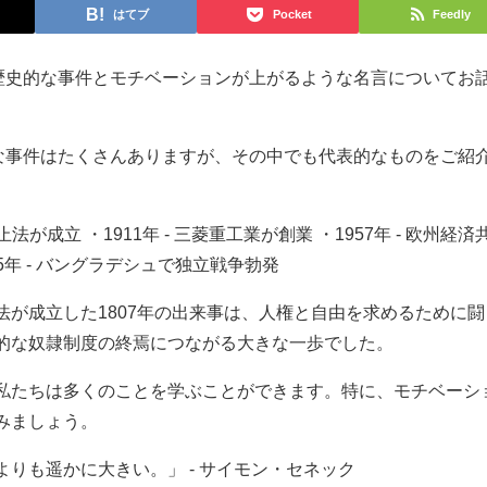
はてブ
Pocket
Feedly
る歴史的な事件とモチベーションが上がるような名言についてお
的な事件はたくさんありますが、その中でも代表的なものをご紹
法が成立 ・1911年 - 三菱重工業が創業 ・1957年 - 欧州経済
5年 - バングラデシュで独立戦争勃発
法が成立した1807年の出来事は、人権と自由を求めるために闘
的な奴隷制度の終焉につながる大きな一歩でした。
私たちは多くのことを学ぶことができます。特に、モチベーシ
みましょう。
りも遥かに大きい。」 - サイモン・セネック