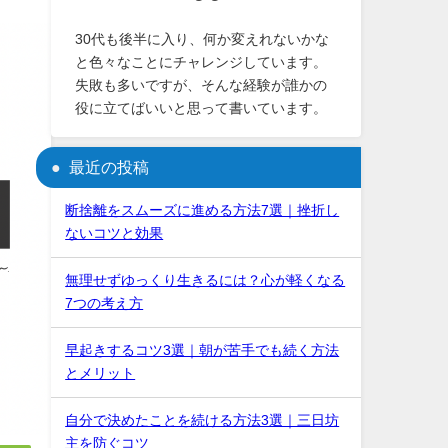
30代も後半に入り、何か変えれないかな
と色々なことにチャレンジしています。
失敗も多いですが、そんな経験が誰かの
役に立てばいいと思って書いています。
最近の投稿
断捨離をスムーズに進める方法7選｜挫折し
ないコツと効果
無理せずゆっくり生きるには？心が軽くなる
7つの考え方
早起きするコツ3選｜朝が苦手でも続く方法
とメリット
自分で決めたことを続ける方法3選｜三日坊
主を防ぐコツ