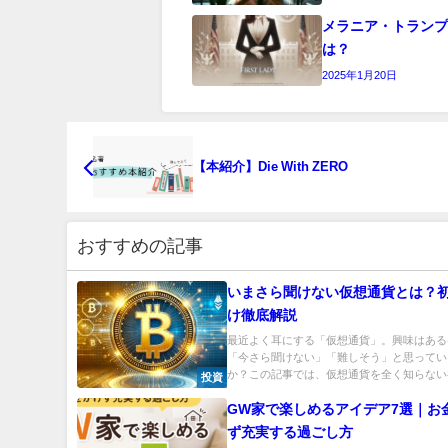
メラニア・トランプ(M
は？
2025年1月20日
【本紹介】Die With ZERO
おすすめの記事
いまさら聞けない仮想通貨とは？
け徹底解説
最近よく耳にする「仮想通貨」。興味はある
「今さら聞けない」「難しそう」と思ってい
か？この記事では、仮想通貨を全く知らない初
投資
GW家で楽しめるアイデア7選｜お
ず充実する過ごし方