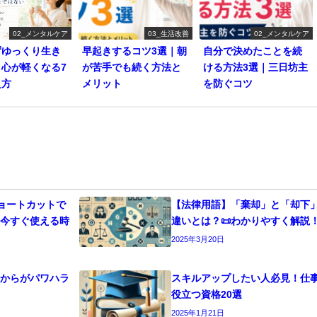
02_メンタルケア
03_生活改善
02_メンタルケア
ずゆっくり生き
早起きするコツ3選｜朝
自分で決めたことを続
？心が軽くなる7
が苦手でも続く方法と
ける方法3選｜三日坊主
え方
メリット
を防ぐコツ
ショートカットで
【法律用語】「棄却」と「却下
！今すぐ使える時
違いとは？📜わかりやすく解説
2025年3月20日
こからがパワハラ
スキルアップしたい人必見！仕
役立つ資格20選
2025年1月21日