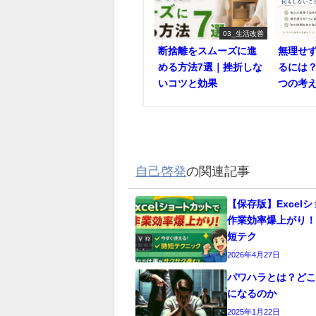
03_生活改善
断捨離をスムーズに進
無理せ
める方法7選｜挫折しな
るには
いコツと効果
つの考
自己啓発
の関連記事
【保存版】Excel
作業効率爆上がり
短テク
2026年4月27日
パワハラとは？ど
になるのか
2025年1月22日