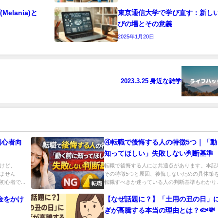
elania)と
東京通信大学で学び直す：新し
びの場とその意義
2025年1月20日
2023.3.25 身近な雑学
初心者向
④転職で後悔する人の特徴5つ｜「動
知ってほしい」失敗しない判断基準
けど、
転職で後悔する人には共通点があります。本記
ません
その特徴5つと原因、後悔しないための具体策
心者で...
転職すべきか迷っている人の判断基準もわかり..
転職
金をかけ
【なぜ話題に？】「土用の丑の日」
ぎが高騰する本当の理由とは？🐟💸