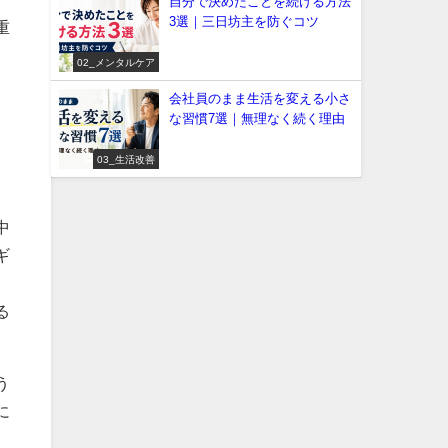
自分で決めたことを続ける方法
3選｜三日坊主を防ぐコツ
重
02_メンタルケア
、
会社員のまま生活を変える小さ
な習慣7選｜無理なく続く理由
03_生活改善
中
ギ
る
う
に