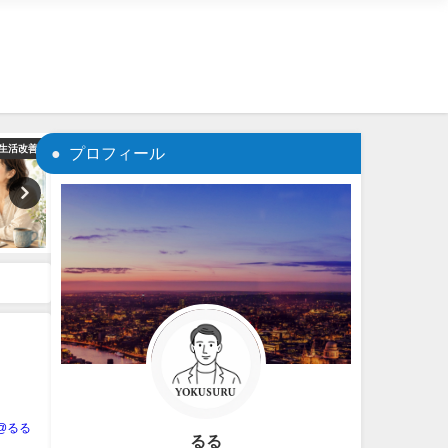
_生活改善
03_生活改善
プロフィール
U@るる
るる