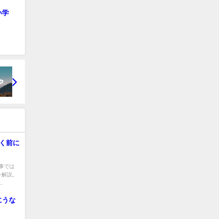
い学
く前に
事では
を解説。
.
にうな