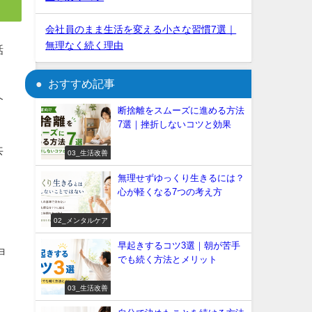
会社員のまま生活を変える小さな習慣7選｜
無理なく続く理由
話
おすすめ記事
介
断捨離をスムーズに進める方法
7選｜挫折しないコツと効果
共
03_生活改善
無理せずゆっくり生きるには？
心が軽くなる7つの考え方
02_メンタルケア
早起きするコツ3選｜朝が苦手
ョ
でも続く方法とメリット
03_生活改善