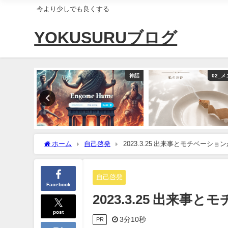
今より少しでも良くする
YOKUSURUブログ
ライフハック
神話
02_
ホーム
自己啓発
2023.3.25 出来事とモチベーシ
自己啓発
Facebook
2023.3.25 出来
post
3分10秒
PR