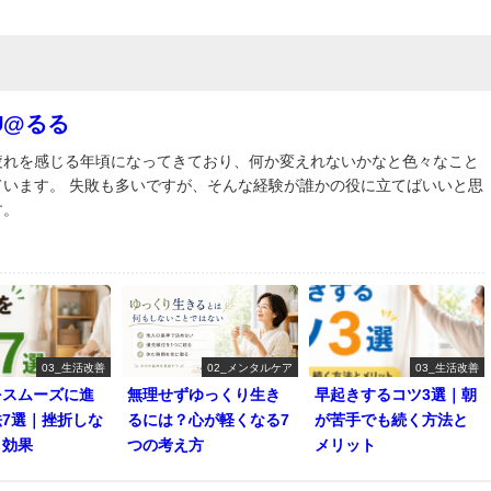
RU@るる
疲れを感じる年頃になってきており、何か変えれないかなと色々なこと
ています。 失敗も多いですが、そんな経験が誰かの役に立てばいいと思
す。
03_生活改善
02_メンタルケア
03_生活改善
をスムーズに進
無理せずゆっくり生き
早起きするコツ3選｜朝
法7選｜挫折しな
るには？心が軽くなる7
が苦手でも続く方法と
と効果
つの考え方
メリット