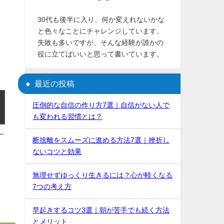
30代も後半に入り、何か変えれないかな
と色々なことにチャレンジしています。
失敗も多いですが、そんな経験が誰かの
役に立てばいいと思って書いています。
最近の投稿
圧倒的な自信の作り方7選｜自信がない人で
も変われる習慣とは？
断捨離をスムーズに進める方法7選｜挫折し
ないコツと効果
無理せずゆっくり生きるには？心が軽くなる
7つの考え方
早起きするコツ3選｜朝が苦手でも続く方法
とメリット