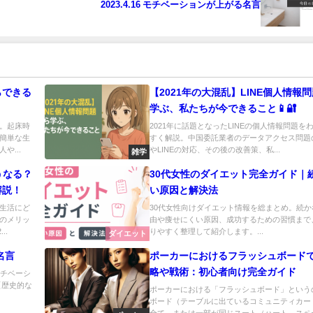
2023.4.16 モチベーションが上がる名言
らできる
【2021年の大混乱】LINE個人情報
学ぶ、私たちが今できること📱🔐
。起床時
2021年に話題となったLINEの個人情報問題を
簡単な生
すく解説。中国委託業者のデータアクセス問題
や...
やLINEの対応、その後の改善策、私...
雑学
うなる？
30代女性のダイエット完全ガイド｜
解説！
い原因と解決法
生活にど
30代女性向けダイエット情報を総まとめ。続か
のメリッ
由や痩せにくい原因、成功するための習慣まで
..
りやすく整理して紹介します。...
ダイエット
名言
ポーカーにおけるフラッシュボード
略や戦術：初心者向け完全ガイド
モチベーシ
【歴史的な
ポーカーにおける「フラッシュボード」という
ボード（テーブルに出ているコミュニティカー
全て、または一部が同じスート（ハート、スペー.