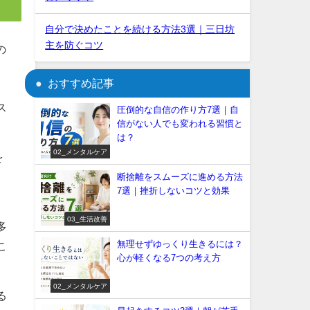
自分で決めたことを続ける方法3選｜三日坊
主を防ぐコツ
の
おすすめ記事
ス
圧倒的な自信の作り方7選｜自
信がない人でも変われる習慣と
は？
02_メンタルケア
を
断捨離をスムーズに進める方法
7選｜挫折しないコツと効果
03_生活改善
多
無理せずゆっくり生きるには？
こ
心が軽くなる7つの考え方
02_メンタルケア
る