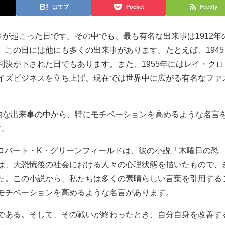
はてブ
Pocket
Feedly
事が起こった日です。その中でも、最も有名な出来事は1912年
、この日には他にも多くの出来事があります。たとえば、1945
判決が下された日でもあります。また、1955年にはレイ・クロ
イズビジネスを立ち上げ、現在では世界中に広がる有名なファ
史的な出来事の中から、特にモチベーションを高めるような名言
す。
作家ロバート・K・グリーンフィールドは、彼の小説「木曜日の恐
は、大恐慌後の社会における人々の心理状態を描いたもので、
た。この小説から、私たちは多くの素晴らしい言葉を引用する
モチベーションを高めるような名言があります。
である。そして、その戦いが終わったとき、自分自身を改善す