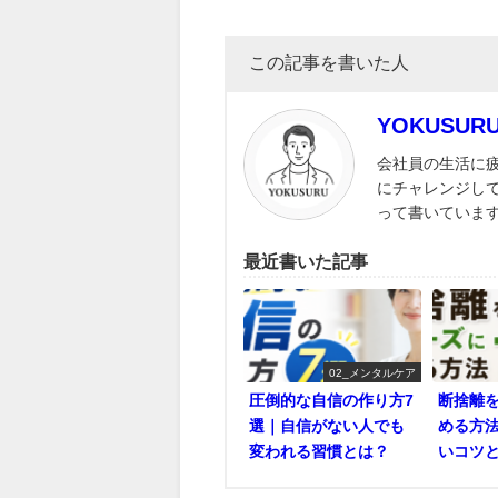
この記事を書いた人
YOKUSU
会社員の生活に
にチャレンジし
って書いていま
最近書いた記事
02_メンタルケア
圧倒的な自信の作り方7
断捨離
選｜自信がない人でも
める方
変われる習慣とは？
いコツ