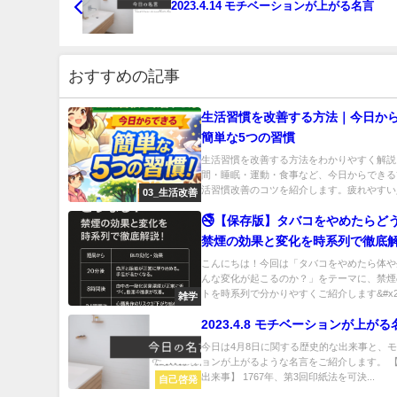
2023.4.14 モチベーションが上がる名言
おすすめの記事
生活習慣を改善する方法｜今日か
簡単な5つの習慣
生活習慣を改善する方法をわかりやすく解説
間・睡眠・運動・食事など、今日からできる
活習慣改善のコツを紹介します。疲れやすい人
03_生活改善
🚭【保存版】タバコをやめたらど
禁煙の効果と変化を時系列で徹底
こんにちは！今回は「タバコをやめたら体や
んな変化が起こるのか？」をテーマに、禁煙
トを時系列で分かりやすくご紹介します&#x2.
雑学
2023.4.8 モチベーションが上がる
今日は4月8日に関する歴史的な出来事と、
ョンが上がるような名言をご紹介します。 
出来事】 1767年、第3回印紙法を可決...
自己啓発