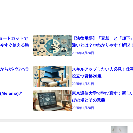
ショートカットで
【法律用語】「棄却」と「却下
！今すぐ使える時
違いとは？📜わかりやすく解説
2025年3月20日
こからがパワハラ
スキルアップしたい人必見！仕
役立つ資格20選
2025年1月21日
elania)と
東京通信大学で学び直す：新し
びの場とその意義
2025年1月20日