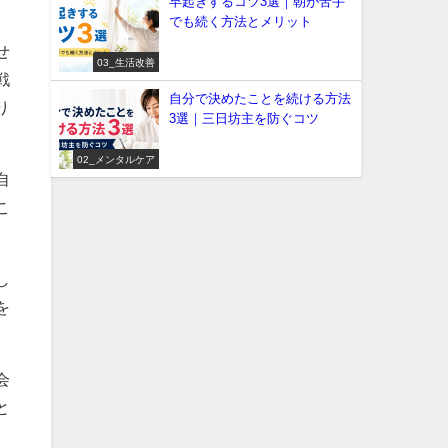
早起きするコツ3選｜朝が苦手
でも続く方法とメリット
せ
03_生活改善
戦
自分で決めたことを続ける方法
り
3選｜三日坊主を防ぐコツ
02_メンタルケア
自
こ
し
を
会
と