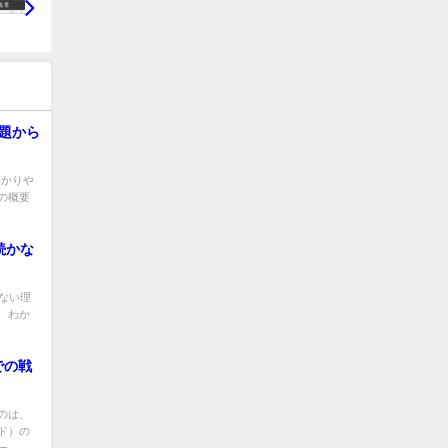
問題から
わかりや
の概要
続かな
ない理
、わか
での戦
のは、
ド）の
..