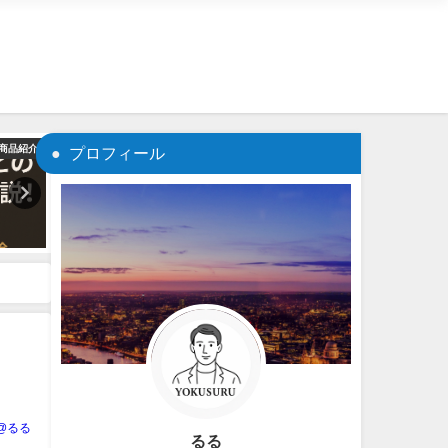
商品紹介
神話
03_
プロフィール
U@るる
るる