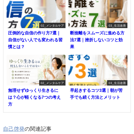
02_メンタルケア
03_生活改善
圧倒的な自信の作り方7選｜
断捨離をスムーズに進める方
自信がない人でも変われる習
法7選｜挫折しないコツと効
慣とは？
果
02_メンタルケア
03_生活改善
無理せずゆっくり生きるに
早起きするコツ3選｜朝が苦
は？心が軽くなる7つの考え
手でも続く方法とメリット
方
自己啓発
の関連記事