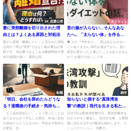
04_恋愛心理
ダイエット
妻に突然離婚を切り出された理
昔の服が入らない…そんなあな
由とは？よくある原因と対処法
たへ。「太らない体」を作るダ
イエットの話。
妻から突然「離婚したい」と言われた理由
◆ その「中年太り」、実はあなたのせい
は何か？実は“突然”ではなく積み重ねが原
じゃありません 30代を過ぎてから、急に
因です。本記事ではよくある離婚理由や男
体型が変わったと感じたことはありません
女の認識の違い、適切な対...
か？ お腹だけぽっこり出...
転職
雑学
「明日、会社を辞めたらどうな
知らないと損する“真珠湾攻
る？退職後の手続き・気持ち・
撃”の教訓｜現代を生きる私たち
不安のリアル」
が学べる３つのポイントとは？
「もう会社辞めたい…」そう思ったことは
12月7日は真珠湾攻撃の日。歴史的事件を
ありませんか？💭もしも明日、本当に会社
わかりやすく解説し、現代の仕事・人間関
を辞めたらどうなるのか。手続きや気持ち
係に活かせる3つの教訓を紹介します。コ
の変化、仕...
ミュニケーション、判断力...