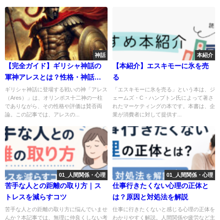
神話
本紹介
【完全ガイド】ギリシャ神話の
【本紹介】エスキモーに氷を売
軍神アレスとは？性格・神話・
る
ローマ神話との違い
ギリシャ神話に登場する戦いの神「アレス
「エスキモーに氷を売る」という本は、ジ
（Ares）」は、オリンポス十二神の一柱
ェームズ・C・ハンプトン氏によって著さ
でありながら、その性格や評価は賛否両
れたマーケティングの本です。本書は、企
論。この記事では、アレスの...
業が消費者に対して提供す...
01_人間関係・心理
01_人間関係・心理
苦手な人との距離の取り方｜ス
仕事行きたくない心理の正体と
トレスを減らすコツ
は？原因と対処法を解説
苦手な人との距離の取り方に悩んでいませ
仕事に行きたくないと感じる心理の正体を
んか？本記事では、無理に仲良くしない考
わかりやすく解説。人間関係や疲労など主