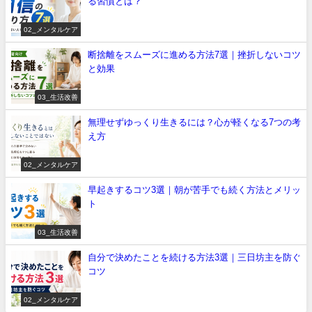
る習慣とは？
02_メンタルケア
断捨離をスムーズに進める方法7選｜挫折しないコツ
と効果
03_生活改善
無理せずゆっくり生きるには？心が軽くなる7つの考
え方
02_メンタルケア
早起きするコツ3選｜朝が苦手でも続く方法とメリッ
ト
03_生活改善
自分で決めたことを続ける方法3選｜三日坊主を防ぐ
コツ
02_メンタルケア