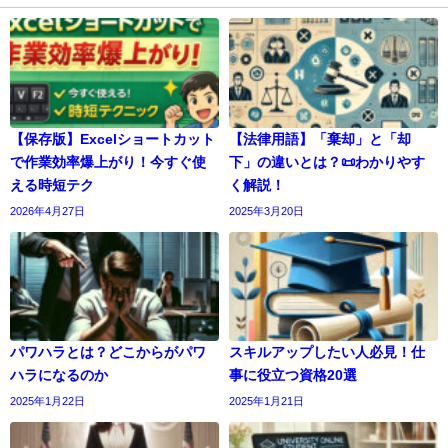
【保存版】Excelショートカット
【法律用語】「棄却」と「却
で作業効率爆上がり！今すぐ使
下」の違いとは？📜わかりやす
える時短テク
く解説！
2026年4月27日
2025年3月20日
パワハラとは？どこからがパワ
スキルアップしたい人必見！仕
ハラになるのか
事に役立つ資格20選
2025年1月22日
2025年1月21日