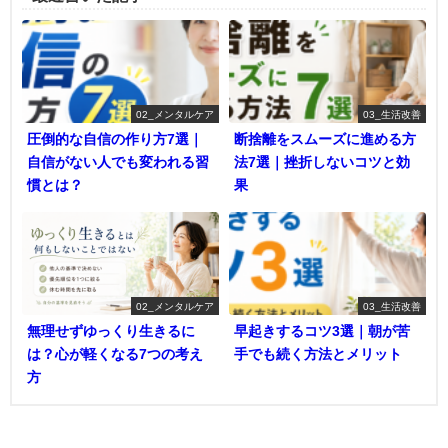
02_メンタルケア
03_生活改善
圧倒的な自信の作り方7選｜
断捨離をスムーズに進める方
自信がない人でも変われる習
法7選｜挫折しないコツと効
慣とは？
果
02_メンタルケア
03_生活改善
無理せずゆっくり生きるに
早起きするコツ3選｜朝が苦
は？心が軽くなる7つの考え
手でも続く方法とメリット
方