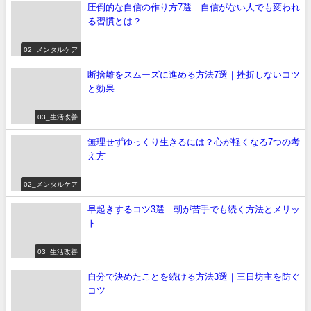
圧倒的な自信の作り方7選｜自信がない人でも変われ
る習慣とは？
02_メンタルケア
断捨離をスムーズに進める方法7選｜挫折しないコツ
と効果
03_生活改善
無理せずゆっくり生きるには？心が軽くなる7つの考
え方
02_メンタルケア
早起きするコツ3選｜朝が苦手でも続く方法とメリッ
ト
03_生活改善
自分で決めたことを続ける方法3選｜三日坊主を防ぐ
コツ