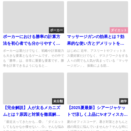
ポーカー
ダイエット
ポーカーにおける勝率の計算方
マッサージガンの効果とは？効
法を初心者でも分かりやすく解
果的な使い方とデメリットを徹
説
底解説！
ポーカーは運だけでなく、戦略や計算能力
はじめに 近年、アスリートやフィットネ
も大きな要素となるゲームです。その中で
ス愛好家だけでなく、デスクワークをする
も「勝率」は、非常に重要な要素です。勝
人々の間でも人気が高まっている「マッサ
率を計算できるようになると...
ージガン」。 振動による筋...
未分類
雑学
【完全解説】人が太るメカニズ
【2025夏最新】シアージャケッ
ムとは？原因と対策を徹底解
トで涼しく上品に✨オフィスカジ
説！🧐✨
ュアルの新定番とは？
「最近太ってきたかも…😨」「ダイエット
夏のオフィスコーデ、暑さ対策ときちんと
してもなかなか痩せない…💦」そんな悩み
感の両立に悩んでいませんか？そんな時に