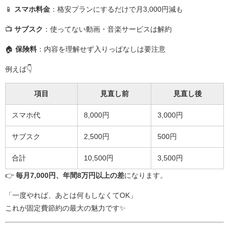
📱
スマホ料金
：格安プランにするだけで月3,000円減も
📺
サブスク
：使ってない動画・音楽サービスは解約
🏠
保険料
：内容を理解せず入りっぱなしは要注意
例えば👇
項目
見直し前
見直し後
スマホ代
8,000円
3,000円
サブスク
2,500円
500円
合計
10,500円
3,500円
👉
毎月7,000円、年間8万円以上の差
になります。
「一度やれば、あとは何もしなくてOK」
これが固定費節約の最大の魅力です✨