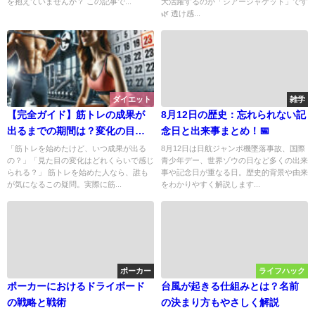
を抱えていませんか？ この記事で...
大活躍するのが「シアージャケット」です
🌿 透け感...
ダイエット
雑学
【完全ガイド】筋トレの成果が
8月12日の歴史：忘れられない記
出るまでの期間は？変化の目安
念日と出来事まとめ！📅
を徹底解説💪✨
「筋トレを始めたけど、いつ成果が出る
8月12日は日航ジャンボ機墜落事故、国際
の？」「見た目の変化はどれくらいで感じ
青少年デー、世界ゾウの日など多くの出来
られる？」 筋トレを始めた人なら、誰も
事や記念日が重なる日。歴史的背景や由来
が気になるこの疑問。実際に筋...
をわかりやすく解説します...
ポーカー
ライフハック
ポーカーにおけるドライボード
台風が起きる仕組みとは？名前
の戦略と戦術
の決まり方もやさしく解説