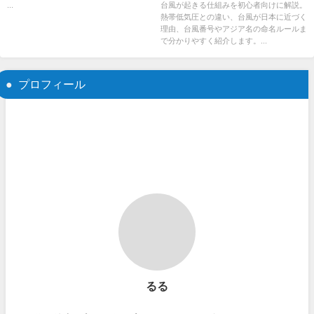
...
台風が起きる仕組みを初心者向けに解説。
熱帯低気圧との違い、台風が日本に近づく
理由、台風番号やアジア名の命名ルールま
で分かりやすく紹介します。...
プロフィール
るる