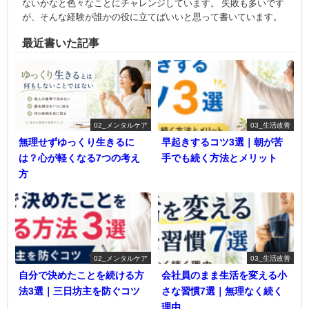
ないかなと色々なことにチャレンジしています。 失敗も多いです
が、そんな経験が誰かの役に立てばいいと思って書いています。
最近書いた記事
02_メンタルケア
03_生活改善
無理せずゆっくり生きるに
早起きするコツ3選｜朝が苦
は？心が軽くなる7つの考え
手でも続く方法とメリット
方
02_メンタルケア
03_生活改善
自分で決めたことを続ける方
会社員のまま生活を変える小
法3選｜三日坊主を防ぐコツ
さな習慣7選｜無理なく続く
理由