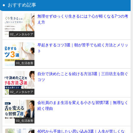
おすすめ記事
無理せずゆっくり生きるには？心が軽くなる7つの考
え方
02_メンタルケア
早起きするコツ3選｜朝が苦手でも続く方法とメリッ
ト
03_生活改善
自分で決めたことを続ける方法3選｜三日坊主を防ぐ
コツ
02_メンタルケア
会社員のまま生活を変える小さな習慣7選｜無理なく
続く理由
03_生活改善
40代から手放したい思い込み3選｜人生が苦しくな