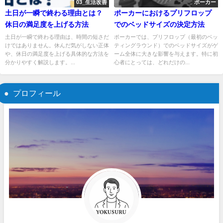
03_生活改善
ポーカー
土日が一瞬で終わる理由とは？
ポーカーにおけるプリフロップ
休日の満足度を上げる方法
でのベッドサイズの決定方法
土日が一瞬で終わる理由は、時間の短さだ
ポーカーでは、プリフロップ（最初のベッ
けではありません。休んだ気がしない正体
ティングラウンド）でのベッドサイズがゲ
や、休日の満足度を上げる具体的な方法を
ーム全体に大きな影響を与えます。特に初
分かりやすく解説します。...
心者にとっては、どれだけの...
プロフィール