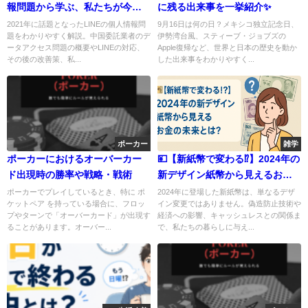
報問題から学ぶ、私たちが今で
に残る出来事を一挙紹介✨
きること📱🔐
2021年に話題となったLINEの個人情報問
9月16日は何の日？メキシコ独立記念日、
題をわかりやすく解説。中国委託業者のデ
伊勢湾台風、スティーブ・ジョブズの
ータアクセス問題の概要やLINEの対応、
Apple復帰など、世界と日本の歴史を動か
その後の改善策、私...
した出来事をわかりやすく...
ポーカー
雑学
ポーカーにおけるオーバーカー
💴【新紙幣で変わる⁉】2024年の
ド出現時の勝率や戦略・戦術
新デザイン紙幣から見えるお金
の未来とは？
ポーカーでプレイしているとき、特に ポ
2024年に登場した新紙幣は、単なるデザ
ケットペア を持っている場合に、フロッ
イン変更ではありません。偽造防止技術や
プやターンで「オーバーカード」が出現す
経済への影響、キャッシュレスとの関係ま
ることがあります。オーバー...
で、私たちの暮らしに与え...