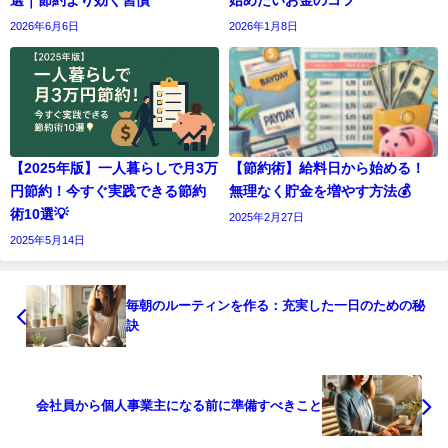
選｜節約より効く習慣
始めたいお金のコツ
2026年6月6日
2026年1月8日
【2025年版】一人暮らしで月3万
【節約術】給料日から始める！
円節約！今すぐ実践できる節約
無理なく貯金を増やす方法💰
術10選💡
2025年2月27日
2025年5月14日
毎朝のルーティンを作る：充実した一日のための秘
訣
会社員から個人事業主になる前に準備すべきこと