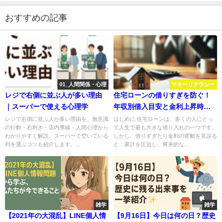
おすすめの記事
01_人間関係・心理
マネーリテラシー
レジで右側に並ぶ人が多い理由
住宅ローンの借りすぎを防ぐ！
｜スーパーで使える心理学
年収別借入目安と金利上昇時に
取るべき行動とは？
レジで右側に並ぶ人が多い理由を、無意識
はじめに 住宅ローンは、多くの人にとっ
の行動・右利き・店内導線・人間心理から
て人生で最も大きな借り入れの一つです。
わかりやすく解説。スーパーで空いている
しかし、借りすぎたり金利の変動を見誤る
列を選ぶコツも紹介します。...
と、家計を圧迫し、将来的な...
雑学
雑学
【2021年の大混乱】LINE個人情
【9月16日】今日は何の日？歴史